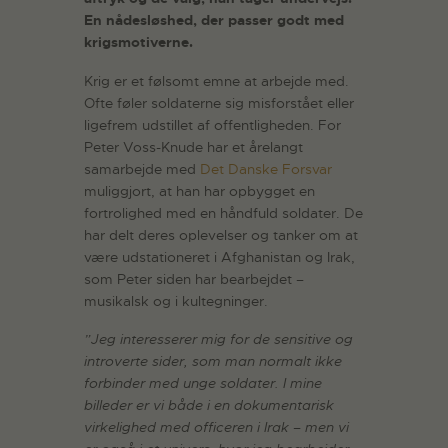
En nå
desløshed, der passer godt med
krigsmotiverne.
Krig er et følsomt emne at arbejde med.
Ofte føler soldaterne sig misforstået eller
ligefrem udstillet af offentligheden. For
Peter Voss-Knude har et årelangt
samarbejde med
Det Danske Forsvar
muliggjort, at han har opbygget en
fortrolighed med en håndfuld soldater. De
har delt deres oplevelser og tanker om at
være udstationeret i Afghanistan og Irak,
som Peter siden har bearbejdet –
musikalsk og i kultegninger.
”Jeg interesserer mig for de sensitive og
introverte sider, som man normalt ikke
forbinder med unge soldater. I mine
billeder er vi både i en dokumentarisk
virkelighed med officeren i Irak – men vi