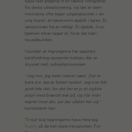
også fået adgang til en række fotografier
fra deres udstationering, og det er dem
motiverne ofte tager udgangspunkt i: en
ung mand i et tænksomt øjeblik i lejren. Et
selvportræt fra en teltlejr. Et øjeblik, hvor
hjelmen bliver taget af, fordi det klør i
hovedbunden.
I bunden at tegningerne har papirets
kantfoldning opsamlet kulstøv, der er
drysset ned i arbejdsprocessen.
”Jeg tror, jeg lader støvet være. Det er
bare kul, der er faldet nedad. Jeg kan lidt
godt lide det, for det her er jo et stykke
papir med brændt træ på, og når man
tegner med det, ser det sådan her ud,”
konstaterer han.
Til slut skal tegningerne have flere lag
fixativ
, så de kan klare transporten. For