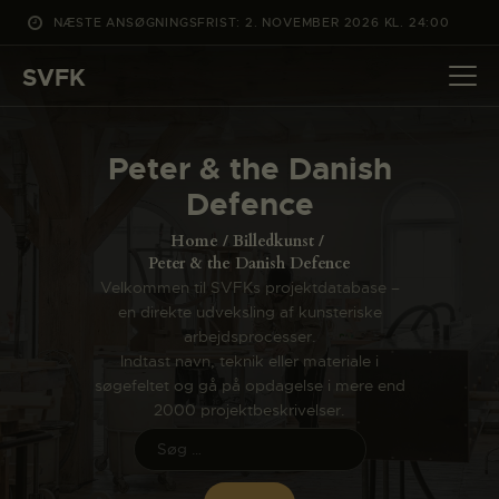
NÆSTE ANSØGNINGSFRIST: 2. NOVEMBER 2026 KL. 24:00
SVFK
SVFK
DET SKER
Peter & the Danish
PROJEKTER
Defence
CHANNEL
Home
Billedkunst
ANSØG
Peter & the Danish Defence
Velkommen til SVFKs projektdatabase –
OM SVFK
en direkte udveksling af kunsteriske
ENGLISH
arbejdsprocesser.
Indtast navn, teknik eller materiale i
søgefeltet og gå på opdagelse i mere end
2000 projektbeskrivelser.