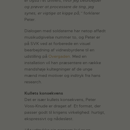
er også i et univers, hvor jeg bearbejder
og prøver at processere de ting, jeg
synes, er vigtige at kigge på,”
forklarer
Peter.
Dialogen med soldaterne har netop affødt
musikudgivelse nummer to, og Peter er
på SVK ved at forberede en visuel
bearbejdning af vidnesbyrdene til en
udstilling på
Overgaden
. Med en
installation vil han præsentere en række
mandshøje kultegninger af de unge
mænd med motiver og indtryk fra hans
research.
Kullets konsekvens
Det er især kullets konsekvens, Peter
Voss-Knude er draget af. Et format, der
passer godt til krigens virkelighed: hurtigt,
ekspressivt og nådesløst.
”At udtrykke sig gennem kul er en