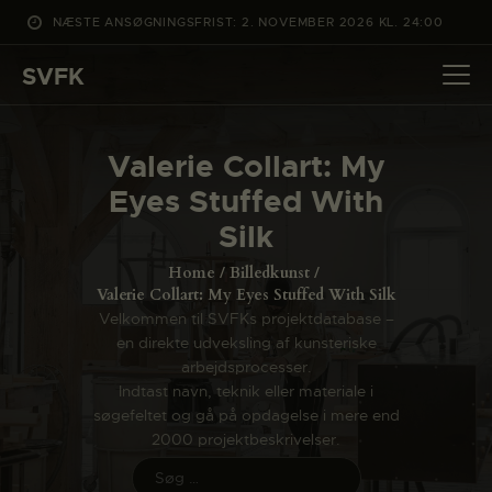
NÆSTE ANSØGNINGSFRIST: 2. NOVEMBER 2026 KL. 24:00
SVFK
SVFK
DET SKER
Valerie Collart: My
PROJEKTER
Eyes Stuffed With
CHANNEL
Silk
ANSØG
Home
Billedkunst
OM SVFK
Valerie Collart: My Eyes Stuffed With Silk
Velkommen til SVFKs projektdatabase –
ENGLISH
en direkte udveksling af kunsteriske
arbejdsprocesser.
Indtast navn, teknik eller materiale i
søgefeltet og gå på opdagelse i mere end
2000 projektbeskrivelser.