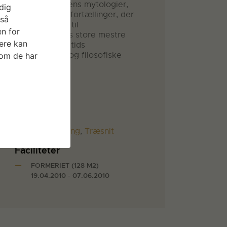
Raben Davidsens mytologier,
dig
traditioner og fortællinger, der
gså
trækker tråde til
n for
kunsthistoriens store mestre
ere kan
såvel som vor tids
eksistentielle og filosofiske
som de har
tænkning.
Materiale
Papir
Teknik
Collage
,
Tegning
,
Træsnit
Faciliteter
FORMERIET (128 M2)
19.04.2010 - 07.06.2010