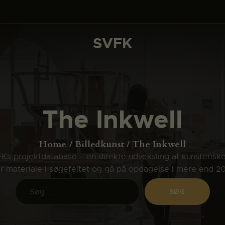
DET SKER
PROJEKTER
SVFK
SVFK
CHANNEL
ANSØG
The Inkwell
OM SVFK
ENGLISH
Home
Billedkunst
The Inkwell
s projektdatabase – en direkte udveksling af kunsterisk
ler materiale i søgefeltet og gå på opdagelse i mere end 2