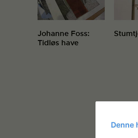
Johanne Foss:
Stumtj
Tidløs have
Denne 