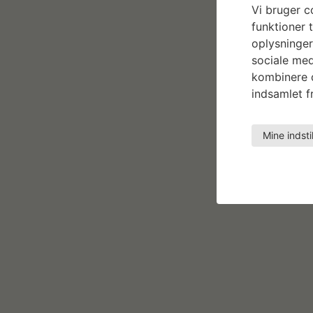
Vi bruger co
funktioner t
oplysninger
sociale med
kombinere d
indsamlet fr
Mine indsti