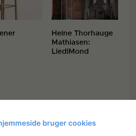
ener
Heine Thorhauge
Mathiasen:
LiedlMond
hjemmeside bruger cookies