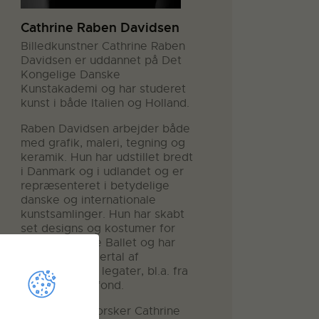
Cathrine Raben Davidsen
Billedkunstner Cathrine Raben
Davidsen er uddannet på Det
Kongelige Danske
Kunstakademi og har studeret
kunst i både Italien og Holland.
Raben Davidsen arbejder både
med grafik, maleri, tegning og
keramik. Hun har udstillet bredt
i Danmark og i udlandet og er
repræsenteret i betydelige
danske og internationale
kunstsamlinger. Hun har skabt
set designs og kostumer for
Den Kongelige Ballet og har
modtaget et flertal af
prestigefyldte legater, bl.a. fra
Statens Kunstfond.
I sin kunst udforsker Cathrine