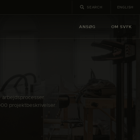
ENGLISH
ANSØG
OM SVFK
e arbejdsprocesser.
000 projektbeskrivelser.