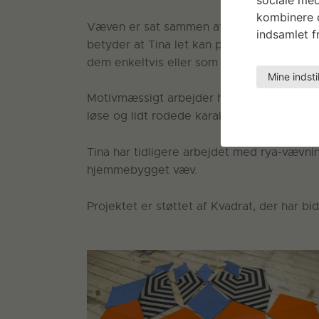
kombinere d
Væven er sat sammen af fem separate kon
indsamlet fr
betyder at Tina let kan pakke tæpperne sa
dem enkeltvis eller som ét stort tæppe 
Mine indsti
Motivmæssigt arbejder hun med et grafisk
løse og lidt rodede karakteristik.
Tina har tidligere arbejdet med rya-vævni
hjemmebygget væv.
Projektet er støttet af Kvadrat, der har b