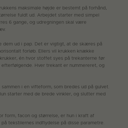
så krukkens maksimale højde er bestemt på forhånd,
ørrelse fuldt ud. Arbejdet starter med simpel
ørres 6 gange, og udregningen skal være
æv.
e dem ud i pap. Det er vigtigt, at de skæres på
orisontalt forløb. Ellers vil krukken knække
rukker, én hvor stoffet syes på trekanterne før
å efterfølgende. Hver trekant er nummereret, og
m sammen i en vifteform, som bredes ud på gulvet.
un starter med de brede vinkler, og slutter med
 form, facon og størrelse, er hun i kraft af
 tekstilernes indflydelse på disse parametre.