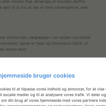
eller mindre flad, afhængig af hvordan stoffet
øjet til at tro, at der er flere farvenuancer, end
æve storformats vægtæpper i en simpel rya-teknik.
resultatet typisk er fladt og forholdsvis hårdt, er
 der mimer pels.
-vævningens rå og ’floffy’ særpræg. Hun har
 stofstrimler på op til 10 cm. i bredden, og
hjemmeside bruger cookies
onsprincip, der går hånd i hånd med Tinas
okies til at tilpasse vores indhold og annoncer, for at vise 
un spænder lange stofstrimler op mellem to pinde,
il socaile medier og til at analysere vores trafik. Vi deler o
tet. Ved at montere tunge vægte nederst på
 om din brug af vores hjemmeside med vores partnere inde
ttere at arbejde med.
ier, annonceringspartnere og analysepartnere. Vores partn