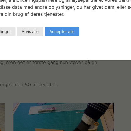
isse data med andre oplysninger, du har givet dem, eller 
struktioner på hver en meter i bredden. Dette
a din brug af deres tjenester.
mmen, og frit vælge, hvorvidt hun vil præsentere
med en samlet længde på knap fem meter.
llinger
Afvis alle
Accepter alle
 og stramt udtryk, som kontrast til vævningens
ng, men det er første gang hun væver på en
idraget med 50 meter stof.