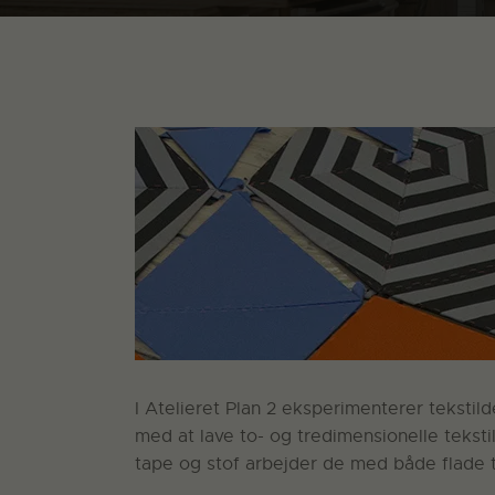
I Atelieret Plan 2 eksperimenterer tekstil
med at lave to- og tredimensionelle teksti
tape og stof arbejder de med både flade