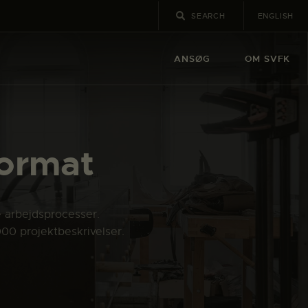
ENGLISH
ANSØG
OM SVFK
format
e arbejdsprocesser.
000 projektbeskrivelser.