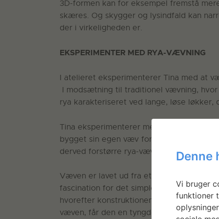
3D-formen kan for eksempel fremstå mere 
skæres. Og skygger og lysindfald kan narre 
der i virkeligheden er.
EKSPERIMENTER MED RYA-VÆVNING
I atelieret eksperimenterer Tina med at v
I modsætning til traditionel vævning, hvor 
rya karakteriseret ved lange, løse løkker,
Tina eksperimenterer med at fremhæve rya
bygget sin egen væv for at kunne væve med
derved forstørre rya-vævningens struktur.
Denne 
Væven er lavet ud fra et enkelt konstrukti
Vi bruger co
fascination for det simple og primitive. H
funktioner t
hvorefter konstruktionen hænges op i lof
oplysninger
væven, får den en tyngde, som gør den le
sociale med