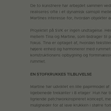
De to kunstnere har arbejdet sammen ved f
realiseres ofte i et dynamisk samspil melle
Martines interesse for, hvordan objekter a
Projektet på SVK er ingen undtagelse. Hér 
mellem Tina og Martine, som bidrager til 
fokus. Tina er optaget af, hvordan tekstil
højere enhed og harmonerer med rummets 
konstruktionens opbygning og formmæssige
rummet.
EN STOFKRUKKES TILBLIVELSE
Martine har udviklet en lille papirmodel 
ligebenede trekanter i 8 etager. Hun har ti
lignende patchworkinspireret koncept, me
muligheder for at lave krukken i større for