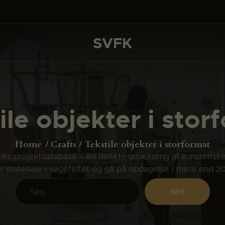
DET SKER
PROJEKTER
SVFK
SVFK
CHANNEL
ANSØG
ile objekter i stor
OM SVFK
ENGLISH
Home
Crafts
Tekstile objekter i storformat
s projektdatabase – en direkte udveksling af kunsterisk
ler materiale i søgefeltet og gå på opdagelse i mere end 2