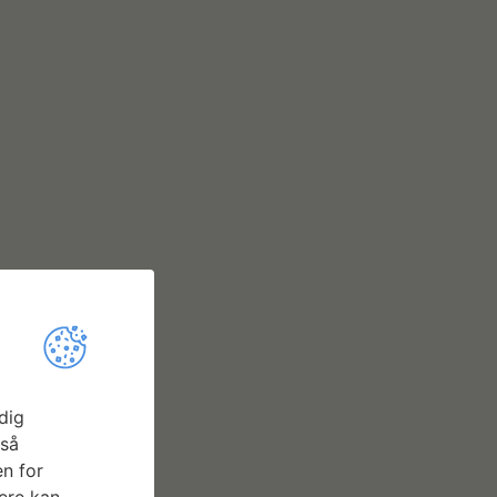
dig
gså
n for
ere kan