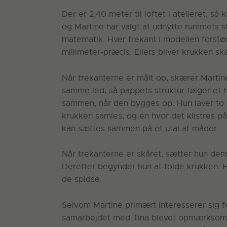
Der er 2,40 meter til loftet i atelieret, 
og Martine har valgt at udnytte rummets st
matematik. Hver trekant i modellen forst
millimeter-præcis. Ellers bliver krukken sk
Når trekanterne er målt op, skærer Martin
samme led, så pappets struktur følger et h
sammen, når den bygges op. Hun laver to k
krukken samles, og én hvor det klistres p
kan sættes sammen på et utal af måder.
Når trekanterne er skåret, sætter hun de
Derefter begynder hun at folde krukken. H
de spidse.
Selvom Martine primært interesserer sig for
samarbejdet med Tina blevet opmærksom på