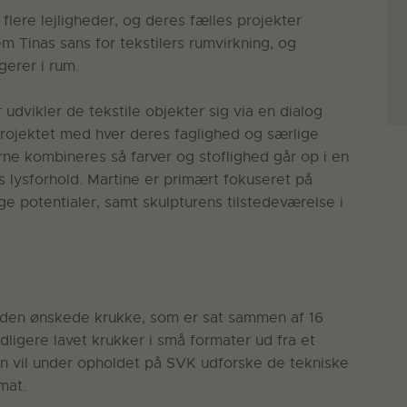
lere lejligheder, og deres fælles projekter
m Tinas sans for tekstilers rumvirkning, og
gerer i rum.
udvikler de tekstile objekter sig via en dialog
projektet med hver deres faglighed og særlige
erne kombineres så farver og stoflighed går op i en
lysforhold. Martine er primært fokuseret på
 potentialer, samt skulpturens tilstedeværelse i
af den ønskede krukke, som er sat sammen af 16
dligere lavet krukker i små formater ud fra et
n vil under opholdet på SVK udforske de tekniske
mat.