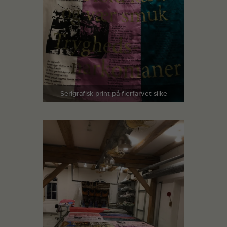
Serigrafisk print på flerfarvet silke