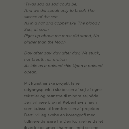
‘Twas sad as sad could be;
And we did speak only to break The
silence of the sea.
All in a hot and copper sky, The bloody
Sun, at noon,
Right up above the mast did stand, No
bigger than the Moon.
Day after day, day after day, We stuck,
nor breath nor motion;
As idle as a painted ship Upon a painted
ocean.
Mit kunstneriske projekt tager
udgangspunkt i skabelsen af sejl af egne
tekstiler og mønstre til mindre sejlbåde.
Jeg vil gøre brug af Københavns havn
som kulisse til fremførelsen af projektet.
Dertil vil jeg skabe en koreografi med
tidligere dansere fra Den Kongelige Ballet
iklædt kostumer i harmoni med sejlene.