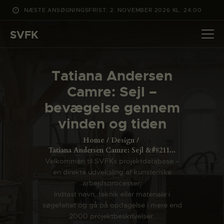
NÆSTE ANSØGNINGSFRIST: 2. NOVEMBER 2026 KL. 24:00
SVFK
SVFK
DET SKER
Tatiana Andersen
PROJEKTER
Camre: Sejl –
CHANNEL
bevægelse gennem
ANSØG
vinden og tiden
OM SVFK
Home
Design
ENGLISH
Tatiana Andersen Camre: Sejl &#8211...
Velkommen til SVFKs projektdatabase –
en direkte udveksling af kunsteriske
arbejdsprocesser.
Indtast navn, teknik eller materiale i
søgefeltet og gå på opdagelse i mere end
2000 projektbeskrivelser.