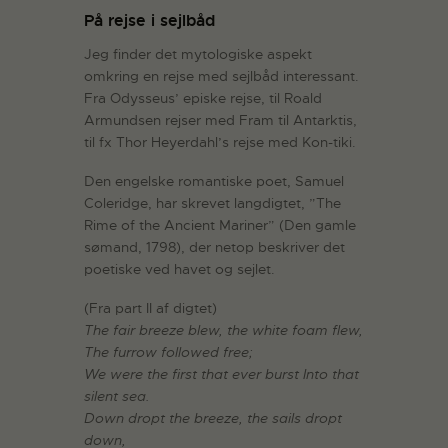
På rejse i sejlbåd
Jeg finder det mytologiske aspekt
omkring en rejse med sejlbåd interessant.
Fra Odysseus’ episke rejse, til Roald
Armundsen rejser med Fram til Antarktis,
til fx Thor Heyerdahl’s rejse med Kon-tiki.
Den engelske romantiske poet, Samuel
Coleridge, har skrevet langdigtet, ”The
Rime of the Ancient Mariner” (Den gamle
sømand, 1798), der netop beskriver det
poetiske ved havet og sejlet.
(Fra part II af digtet)
The fair breeze blew, the white foam flew,
The furrow followed free;
We were the first that ever burst Into that
silent sea.
Down dropt the breeze, the sails dropt
down,