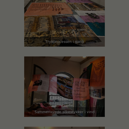
Trykprocessen i gang
Sammensyede silkestykker i vind