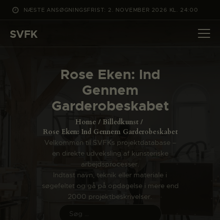
NÆSTE ANSØGNINGSFRIST: 2. NOVEMBER 2026 KL. 24:00
SVFK
SVFK
DET SKER
Rose Eken: Ind
PROJEKTER
Gennem
CHANNEL
Garderobeskabet
ANSØG
Home
Billedkunst
OM SVFK
Rose Eken: Ind Gennem Garderobeskabet
Velkommen til SVFKs projektdatabase –
ENGLISH
en direkte udveksling af kunsteriske
arbejdsprocesser.
Indtast navn, teknik eller materiale i
søgefeltet og gå på opdagelse i mere end
2000 projektbeskrivelser.