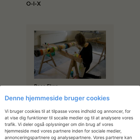
O-I-X
Rose Eken
Rose Eken har en Master of Arts
Denne hjemmeside bruger cookies
fra Royal College of Art i London,
2003. Siden har hun udstillet på
gallerier og museer i bl.a.
Vi bruger cookies til at tilpasse vores indhold og annoncer, for
København, Helsinki, London,
at vise dig funktioner til socaile medier og til at analysere vores
Berlin og San Francisco.
trafik. Vi deler også oplysninger om din brug af vores
hjemmeside med vores partnere inden for sociale medier,
I sit arbejde trækker Rose Eken på
en vifte af forskellige genrer inden
annonceringspartnere og analysepartnere. Vores partnere kan