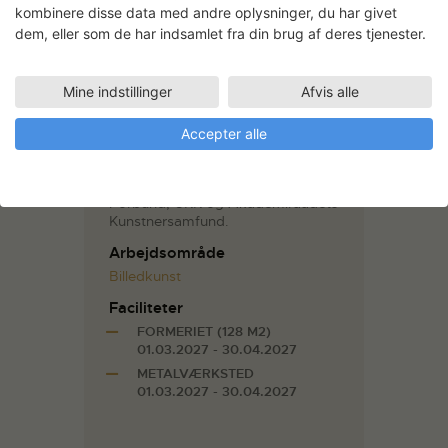
for billedkunsten såsom
kombinere disse data med andre oplysninger, du har givet
videoinstallation, tegning, maleri,
dem, eller som de har indsamlet fra din brug af deres tjenester.
broderi og skulptur. Hendes
udgangspunkt er hentet fra
pop/rock kulturen, hvor hun
Mine indstillinger
Afvis alle
udvælger særlige steder eller
objekter, som igennem tiden har
Accepter alle
fået en særlig plads i den
kollektive bevidsthed.
Medlem af Billedkunstnernes
Forbund, UKK og Akademiraadets
Kunstnersamfund.
Arbejdsområde
Billedkunst
Faciliteter
FORMERIET (128 M2)
01.03.2027 - 30.04.2027
METALVÆRKSTED
01.03.2027 - 30.04.2027