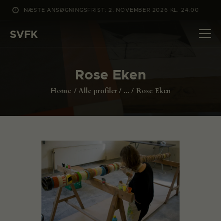
NÆSTE ANSØGNINGSFRIST: 2. NOVEMBER 2026 KL. 24:00
SVFK
SVFK
DET SKER
Rose Eken
PROJEKTER
Home
Alle profiler
...
Rose Eken
CHANNEL
ANSØG
OM SVFK
ENGLISH