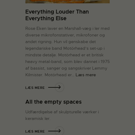
Everything Louder Than
Everything Else
Rose Eken laver en Marshall-væg i ler med
diverse mikrofonstativer, mikrofoner og
andet rigning. Hun vil genskabe det
legendariske band Motörhead’s set-up i
mindste detalje. Motörhead er et britisk
heavy metal-band, som blev dannet i 1975
af bassist, sanger og sangskriver Lemmy
Kilmister. Motörhead er…
Læs mere
LÆS MERE
All the empty spaces
Udfærdigelse af skulpturelle værker i
keramisk ler.
LÆS MERE