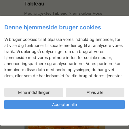
Tableau
Med projektet Tableau (gen)skaber Rose
Eken samtidskunstneres arbejdsmiljøer i
en udfordring af vores syn på den
Denne hjemmeside bruger cookies
kunstneriske produktion og oplevelse.
Aug. 2015 Via kontakt til
Vi bruger cookies til at tilpasse vores indhold og annoncer, for
samtidskunstnere fra hele verden har
at vise dig funktioner til socaile medier og til at analysere vores
Rose Eken fået et sjældent indblik i
trafik. Vi deler også oplysninger om din brug af vores
hjemmeside med vores partnere inden for sociale medier,
kunstnernes atelierer, arbejdsborde og
annonceringspartnere og analysepartnere. Vores partnere kan
værktøjer. Dette store…
Læs mere
kombinere disse data med andre oplysninger, du har givet
dem, eller som de har indsamlet fra din brug af deres tjenester.
LÆS MERE
Mine indstillinger
Afvis alle
Accepter alle