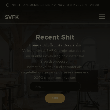
NÆSTE ANSØGNINGSFRIST: 2. NOVEMBER 2026 KL. 24:00
SVFK
SVFK
DET SKER
Recent Shit
PROJEKTER
Home
Billedkunst
Recent Shit
CHANNEL
Velkommen til SVFKs projektdatabase –
en direkte udveksling af kunsteriske
ANSØG
arbejdsprocesser.
OM SVFK
Indtast navn, teknik eller materiale i
søgefeltet og gå på opdagelse i mere end
ENGLISH
2000 projektbeskrivelser.