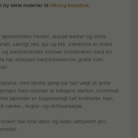
ny serie malerier til
Viborg Kunsthal
.
f geometriske former, skarpe kanter og store
farver, særligt rød, gul og blå. Værkerne er enkle
le og arkitektoniske motiver kombineres med en
ofte har arbejdet med kommerciel grafik som
ner.
signatur, men denne gang har han valgt at gribe
ringer hans motiver af tidligere værker, hvorimod
Alle lærreder er bogstaveligt talt kridhvide. Han
lt tænke-, tegne- og skitsearbejde.
orsker han sine idéer og lader udtrykket gro.
ærredet.