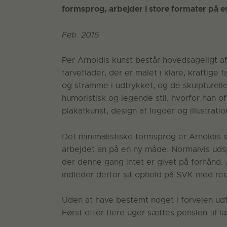
formsprog, arbejder i store formater på en 
Feb. 2015
Per Arnoldis kunst består hovedsageligt a
farveflader, der er malet i klare, kraftige 
og stramme i udtrykket, og de skulpturel
humoristisk og legende stil, hvorfor han 
plakatkunst, design af logoer og illustratio
Det minimalistiske formsprog er Arnoldis 
arbejdet an på en ny måde. Normalvis udsp
der denne gang intet er givet på forhånd. 
indleder derfor sit ophold på SVK med ree
Uden at have bestemt noget i forvejen udf
Først efter flere uger sættes penslen til l