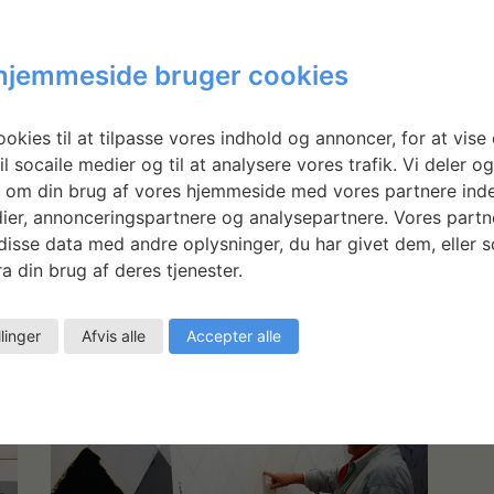
r under sit ophold. Med blyantstreger har han
 Ved hjælp af malertape frembringer Per Arnoldi
efelt. På grund af brugen af malertape har det
hjemmeside bruger cookies
ndt stramt fast på rammerne. Ellers giver lærredet
okies til at tilpasse vores indhold og annoncer, for at vise 
il socaile medier og til at analysere vores trafik. Vi deler o
 atelier. På SVK har han nydt godt af den plads og
 om din brug af vores hjemmeside med vores partnere inde
rrække at have koncentreret sig om arbejdet som
ier, annonceringspartnere og analysepartnere. Vores partn
ist kan dette projekt ses som en tilbagevenden til
isse data med andre oplysninger, du har givet dem, eller 
 Viborg Kunsthal. Her skal værkerne udstilles i
a din brug af deres tjenester.
llinger
Afvis alle
Accepter alle