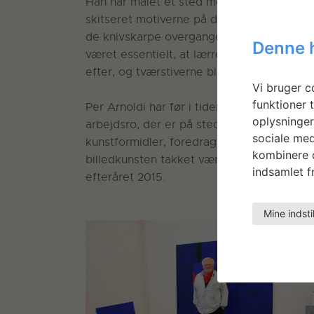
Han har malet et sted mellem 20-25 værke
skitseret motiverne på de hvide lærreder.
de knivskarpe overgange mellem hvert farv
Denne 
været essentielt, at lærrederne bliver spæ
efter, og tværstiverne bliver synlige.
Vi bruger co
funktioner t
Per Arnoldi har før i tiden arbejdet i eget
oplysninger
arbejdsro, der er på stedet. Efter i en å
sociale med
kunstformidler, foredragsholder og journal
kombinere d
billedkunsten takket være en invitation fra
indsamlet fr
efteråret 2015.
Mine indsti