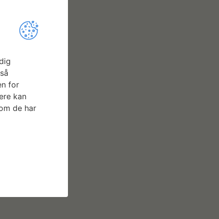
dig
gså
n for
ere kan
som de har