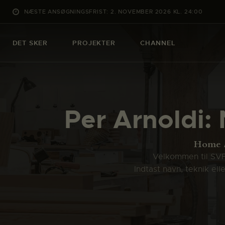
NÆSTE ANSØGNINGSFRIST: 2. NOVEMBER 2026 KL. 24:00
DET SKER
PROJEKTER
CHANNEL
Per Arnoldi: 
Home
Velkommen til SVFK
Indtast navn, teknik el