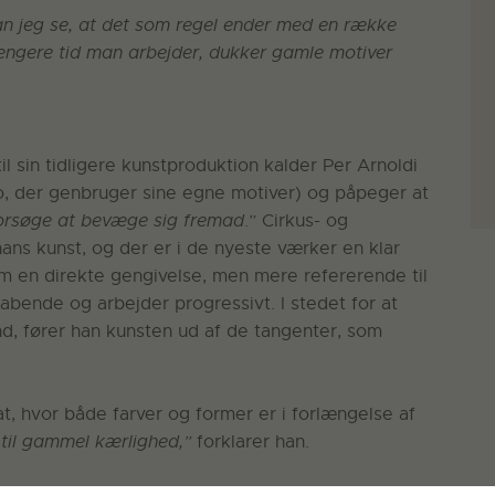
kan jeg se, at det som regel ender med en række
ængere tid man arbejder, dukker gamle motiver
til sin tidligere kunstproduktion kalder Per Arnoldi
so, der genbruger sine egne motiver) og påpeger at
 forsøge at bevæge sig fremad
.” Cirkus- og
ans kunst, og der er i de nyeste værker en klar
som en direkte gengivelse, men mere refererende til
abende og arbejder progressivt. I stedet for at
nd, fører han kunsten ud af de tangenter, som
t, hvor både farver og former er i forlængelse af
 til gammel kærlighed,”
forklarer han.