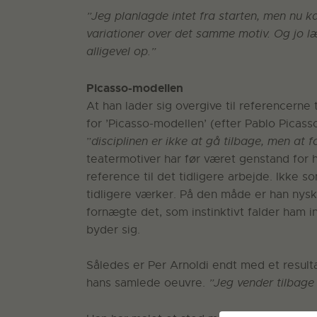
”Jeg planlagde intet fra starten, men nu 
variationer over det samme motiv. Og jo l
alligevel op.”
Picasso-modellen
At han lader sig overgive til referencerne 
for ’Picasso-modellen’ (efter Pablo Picas
”
disciplinen er ikke at gå tilbage, men at
teatermotiver har før været genstand for h
reference til det tidligere arbejde. Ikke 
tidligere værker. På den måde er han nysk
fornægte det, som instinktivt falder ham i
byder sig.
Således er Per Arnoldi endt med et resulta
hans samlede oeuvre.
”Jeg vender tilbage