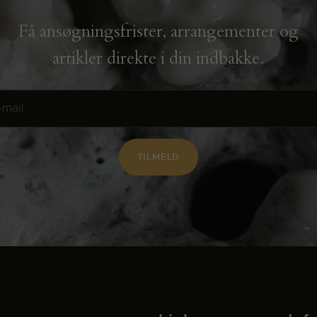
Få ansøgningsfrister, arrangementer og
artikler direkte i din indbakke.