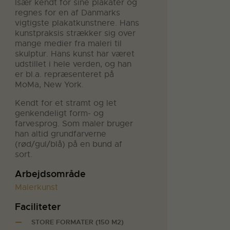
Især kendt for sine plakater og
regnes for en af Danmarks
vigtigste plakatkunstnere. Hans
kunstpraksis strækker sig over
mange medier fra maleri til
skulptur. Hans kunst har været
udstillet i hele verden, og han
er bl.a. repræsenteret på
MoMa, New York.
Kendt for et stramt og let
genkendeligt form- og
farvesprog. Som maler bruger
han altid grundfarverne
(rød/gul/blå) på en bund af
sort.
Arbejdsområde
Malerkunst
Faciliteter
STORE FORMATER (150 M2)