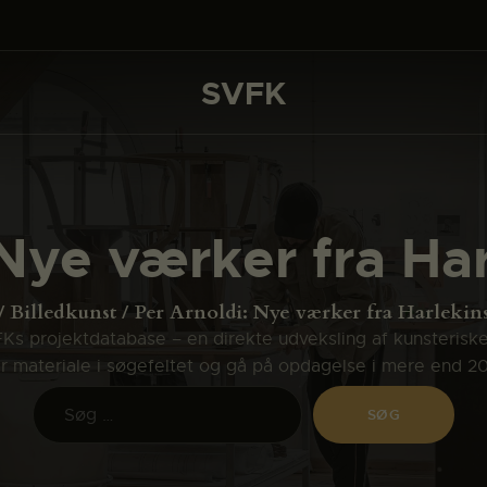
DET SKER
PROJEKTER
SVFK
SVFK
CHANNEL
ANSØG
Nye værker fra Har
OM SVFK
ENGLISH
Billedkunst
Per Arnoldi: Nye værker fra Harlekins
s projektdatabase – en direkte udveksling af kunsterisk
ler materiale i søgefeltet og gå på opdagelse i mere end 2