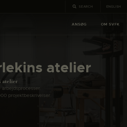
ENGLISH
ANSØG
OM SVFK
lekins atelier
 atelier
e arbejdsprocesser.
000 projektbeskrivelser.