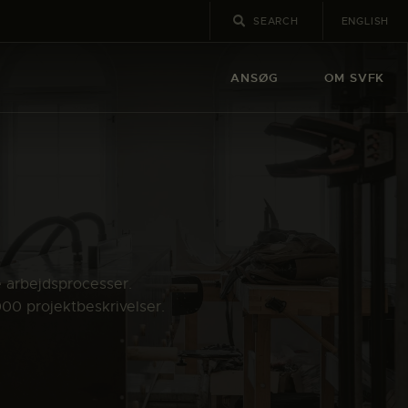
ENGLISH
ANSØG
OM SVFK
e arbejdsprocesser.
000 projektbeskrivelser.