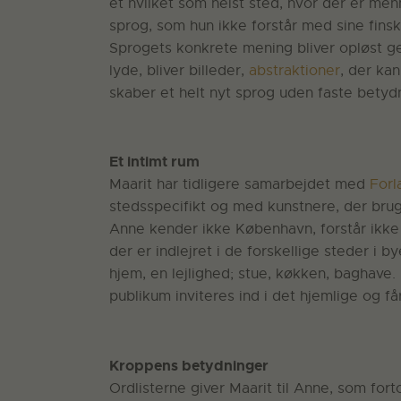
et hvilket som helst sted, hvor der er men
sprog, som hun ikke forstår med sine finsk
Sprogets konkrete mening bliver opløst ge
lyde, bliver billeder,
abstraktioner
, der ka
skaber et helt nyt sprog uden faste betyd
Et intimt rum
Maarit har tidligere samarbejdet med
Forl
stedsspecifikt og med kunstnere, der brug
Anne kender ikke København, forstår ikke 
der er indlejret i de forskellige steder i by
hjem, en lejlighed; stue, køkken, baghave. 
publikum inviteres ind i det hjemlige og f
Kroppens betydninger
Ordlisterne giver Maarit til Anne, som fort