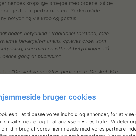
ager hendes kropslige arbejde med ordene, så de
og gestus til performancen. På den måde
ny betydning via krop og gestus.
har nogen betydning i traditionel forstand, men
 bestemte bevægelser imens, opleves ordet som
betydning, men med en vifte af betydninger. På
, denne gang af publikum”.
afier
.
”De skal være aktive performere. De skal ikke
 Maarit.
 publikation, der er planlagt til udgivelse i
hjemmeside bruger cookies
eholde lyddigte skabt ud fra Maarits
okies til at tilpasse vores indhold og annoncer, for at vise 
il socaile medier og til at analysere vores trafik. Vi deler o
 om din brug af vores hjemmeside med vores partnere inde
ier, annonceringspartnere og analysepartnere. Vores partn