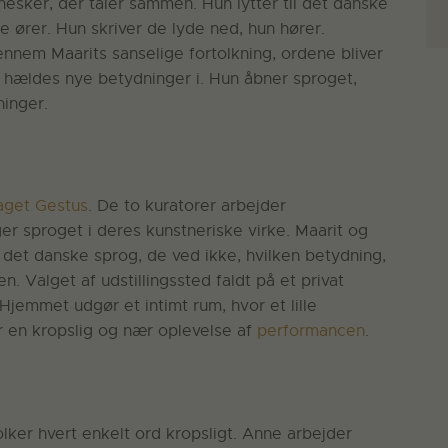
nesker, der taler sammen. Hun lytter til det danske
e ører. Hun skriver de lyde ned, hun hører.
nnem Maarits sanselige fortolkning, ordene bliver
n hældes nye betydninger i. Hun åbner sproget,
ninger.
aget Gestus
. De to kuratorer arbejder
er sproget i deres kunstneriske virke. Maarit og
det danske sprog, de ved ikke, hvilken betydning,
en. Valget af udstillingssted faldt på et privat
Hjemmet udgør et intimt rum, hvor et lille
år en kropslig og nær oplevelse af
performancen
.
olker hvert enkelt ord kropsligt. Anne arbejder