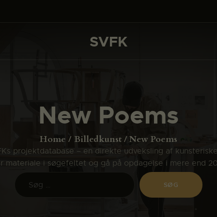
DET SKER
PROJEKTER
SVFK
SVFK
CHANNEL
ANSØG
New Poems
OM SVFK
ENGLISH
Home
Billedkunst
New Poems
s projektdatabase – en direkte udveksling af kunsterisk
ler materiale i søgefeltet og gå på opdagelse i mere end 2