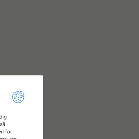
dig
gså
n for
ere kan