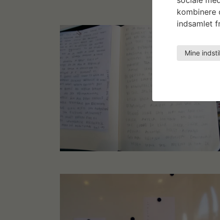
kombinere d
indsamlet fr
Mine indsti