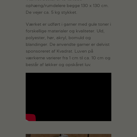
ophæng/rumdelere begge 130 x 130 cm.
De vejer ca. 5 kg stykket.
Værket er udført i garner med gule toner i
forskellige materialer og kvaliteter. Uld,
polyester, hør, akryl, bomuld og
blandinger. De anvendte garner er delvist
sponsoreret af Kvadrat. Luven på
værkerne varierer fra 1 cm til ca. 10 cm og
består af løkker og opskåret luv.