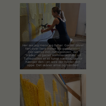
Her ses jeg mens jeg tufter. Garnet bliver
ført over flere meter fra garnføreren.
Det sættes ind i tuftepistolen, der
”trådes” så garnet kommer korrekt ud.
Tuftepistilen er et tungt værktøj, derfor
hænger den i en wire der holder den
oppe. Det skåner arme og håndled.