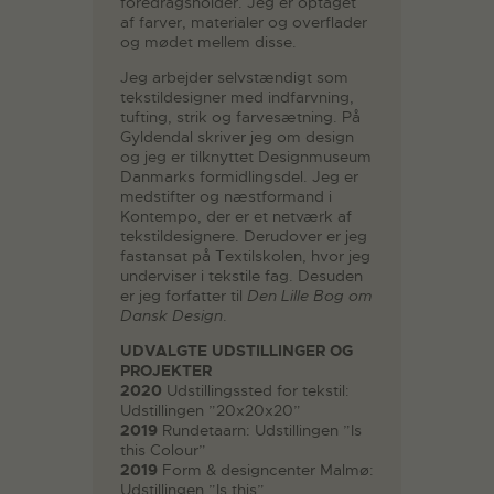
foredragsholder. Jeg er optaget
af farver, materialer og overflader
og mødet mellem disse.
Jeg arbejder selvstændigt som
tekstildesigner med indfarvning,
tufting, strik og farvesætning. På
Gyldendal skriver jeg om design
og jeg er tilknyttet Designmuseum
Danmarks formidlingsdel. Jeg er
medstifter og næstformand i
Kontempo, der er et netværk af
tekstildesignere. Derudover er jeg
fastansat på Textilskolen, hvor jeg
underviser i tekstile fag. Desuden
er jeg forfatter til
Den Lille Bog om
Dansk Design
.
UDVALGTE UDSTILLINGER OG
PROJEKTER
2020
Udstillingssted for tekstil:
Udstillingen ”20x20x20”
2019
Rundetaarn: Udstillingen ”Is
this Colour”
2019
Form & designcenter Malmø:
Udstillingen ”Is this”