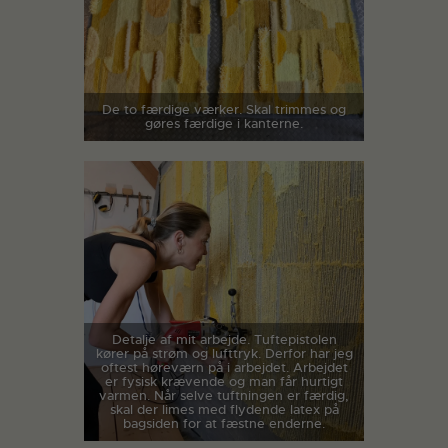
De to færdige værker. Skal trimmes og
gøres færdige i kanterne.
Detalje af mit arbejde. Tuftepistolen
kører på strøm og lufttryk. Derfor har jeg
oftest høreværn på i arbejdet. Arbejdet
er fysisk krævende og man får hurtigt
varmen. Når selve tuftningen er færdig,
skal der limes med flydende latex på
bagsiden for at fæstne enderne.