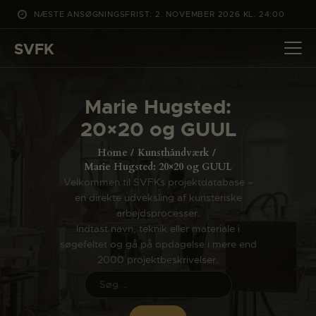
NÆSTE ANSØGNINGSFRIST: 2. NOVEMBER 2026 KL. 24:00
SVFK
SVFK
DET SKER
Marie Hugsted:
PROJEKTER
20×20 og GUUL
CHANNEL
Home
Kunsthåndværk
ANSØG
Marie Hugsted: 20×20 og GUUL
Velkommen til SVFKs projektdatabase –
OM SVFK
en direkte udveksling af kunsteriske
ENGLISH
arbejdsprocesser.
Indtast navn, teknik eller materiale i
søgefeltet og gå på opdagelse i mere end
2000 projektbeskrivelser.