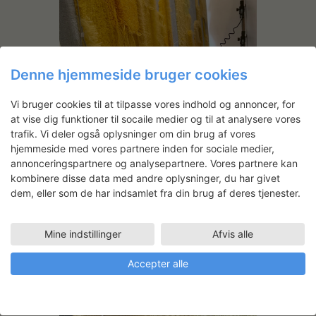
Denne hjemmeside bruger cookies
Værket fra forsiden. Her ses garnet med
luv i forskellig længder. Luven er både
skåret og løkker. Det giver to forskellige
Vi bruger cookies til at tilpasse vores indhold og annoncer, for
udtryk. Længden på luven indstilles på
selve tuftepistolerne med forskellige
at vise dig funktioner til socaile medier og til at analysere vores
skiver, der skiftes med værktøj. For mig
trafik. Vi deler også oplysninger om din brug af vores
har det været spændende at
eksperimentere med forskellig tæthed,
hjemmeside med vores partnere inden for sociale medier,
længde, løkker og skåret luv.
annonceringspartnere og analysepartnere. Vores partnere kan
kombinere disse data med andre oplysninger, du har givet
dem, eller som de har indsamlet fra din brug af deres tjenester.
Mine indstillinger
Afvis alle
Accepter alle