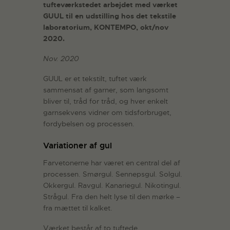
tufteværkstedet arbejdet med værket
GUUL til en udstilling hos det tekstile
laboratorium, KONTEMPO, okt/nov
2020.
Nov. 2020
GUUL er et tekstilt, tuftet værk
sammensat af garner, som langsomt
bliver til, tråd for tråd, og hver enkelt
garnsekvens vidner om tidsforbruget,
fordybelsen og processen.
Variationer af gul
Farvetonerne har været en central del af
processen. Smørgul. Sennepsgul. Solgul.
Okkergul. Ravgul. Kanariegul. Nikotingul.
Strågul. Fra den helt lyse til den mørke –
fra mættet til kalket.
Værket består af to tuftede