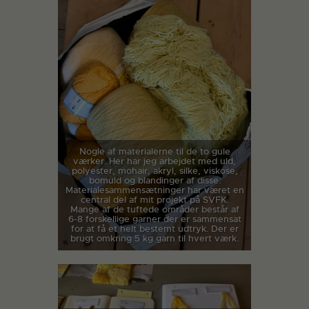
Nogle af materialerne til de to gule
værker. Her har jeg arbejdet med uld,
polyester, mohair, akryl, silke, viskose,
bomuld og blandinger af disse.
Materialesammensætninger har været en
central del af mit projekt på SVFK.
Mange af de tuftede områder består af
6-8 forskellige garner der er sammensat
for at få et helt bestemt udtryk. Der er
brugt omkring 5 kg garn til hvert værk.