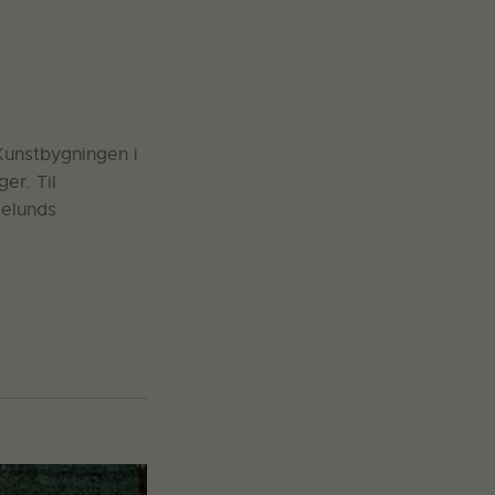
 Kunstbygningen i
er. Til
gelunds