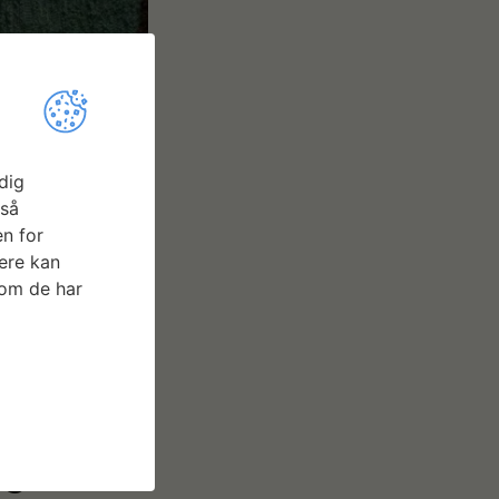
dig
gså
n for
ere kan
som de har
ng