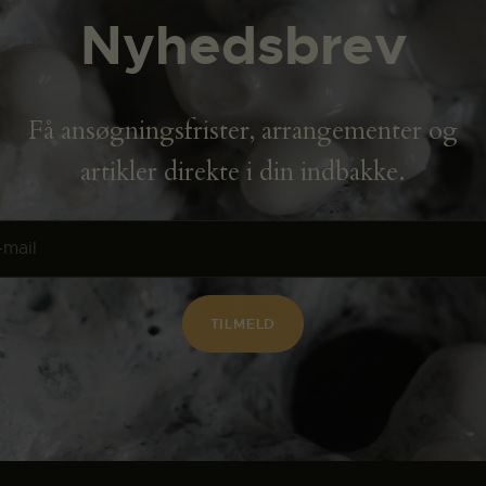
Nyhedsbrev
Få ansøgningsfrister, arrangementer og
artikler direkte i din indbakke.