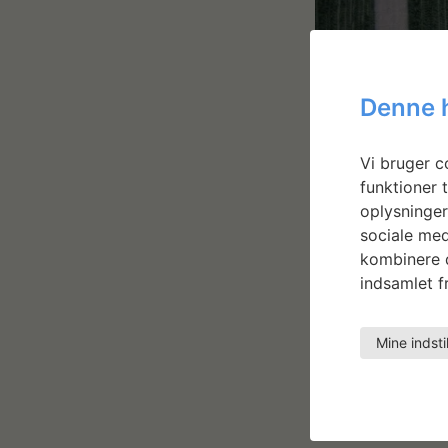
Denne 
Vi bruger co
funktioner t
oplysninger
sociale med
kombinere d
indsamlet fr
Mine indsti
Gitte Sve