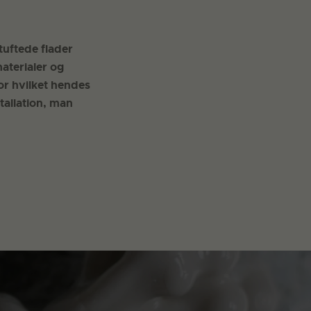
tuftede flader
aterialer og
for hvilket hendes
tallation, man