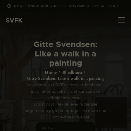
NÆSTE ANSØGNINGSFRIST: 2. NOVEMBER 2026 KL. 24:00
SVFK
SVFK
DET SKER
Gitte Svendsen:
PROJEKTER
Like a walk in a
CHANNEL
painting
ANSØG
Home
Billedkunst
OM SVFK
Gitte Svendsen: Like a walk in a painting
Velkommen til SVFKs projektdatabase –
ENGLISH
en direkte udveksling af kunsteriske
arbejdsprocesser.
Indtast navn, teknik eller materiale i
søgefeltet og gå på opdagelse i mere end
2000 projektbeskrivelser.