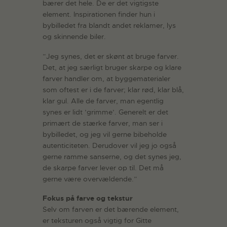
bærer det hele. De er det vigtigste
element. Inspirationen finder hun i
bybilledet fra blandt andet reklamer, lys
og skinnende biler.
”Jeg synes, det er skønt at bruge farver.
Det, at jeg særligt bruger skarpe og klare
farver handler om, at byggematerialer
som oftest er i de farver; klar rød, klar blå,
klar gul. Alle de farver, man egentlig
synes er lidt ’grimme’. Generelt er det
primært de stærke farver, man ser i
bybilledet, og jeg vil gerne bibeholde
autenticiteten. Derudover vil jeg jo også
gerne ramme sanserne, og det synes jeg,
de skarpe farver lever op til. Det må
gerne være overvældende.”
Fokus på farve og tekstur
Selv om farven er det bærende element,
er teksturen også vigtig for Gitte