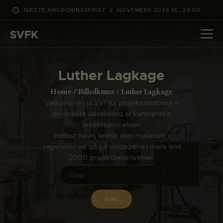
NÆSTE ANSØGNINGSFRIST: 2. NOVEMBER 2026 KL. 24:00
SVFK
SVFK
DET SKER
Luther Lagkage
PROJEKTER
Home
Billedkunst
Luther Lagkage
CHANNEL
Velkommen til SVFKs projektdatabase –
en direkte udveksling af kunsteriske
ANSØG
arbejdsprocesser.
OM SVFK
Indtast navn, teknik eller materiale i
søgefeltet og gå på opdagelse i mere end
ENGLISH
2000 projektbeskrivelser.