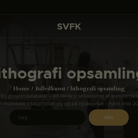
DET SKER
PROJEKTER
SVFK
SVFK
CHANNEL
ANSØG
lithografi opsamlin
OM SVFK
ENGLISH
Home
Billedkunst
lithografi opsamling
s projektdatabase – en direkte udveksling af kunsterisk
ler materiale i søgefeltet og gå på opdagelse i mere end 2