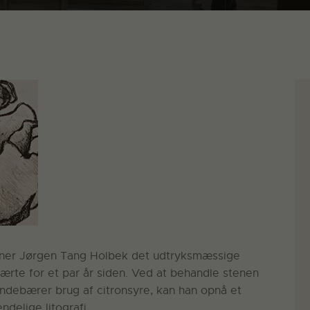
stner Jørgen Tang Holbek det udtryksmæssige
 lærte for et par år siden. Ved at behandle stenen
indebærer brug af citronsyre, kan han opnå et
endelige litografi.