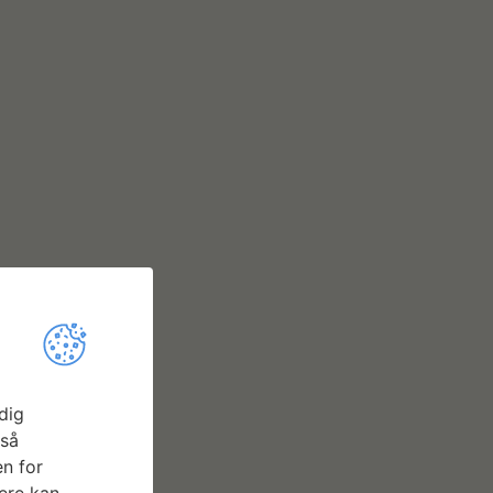
dig
gså
n for
ere kan