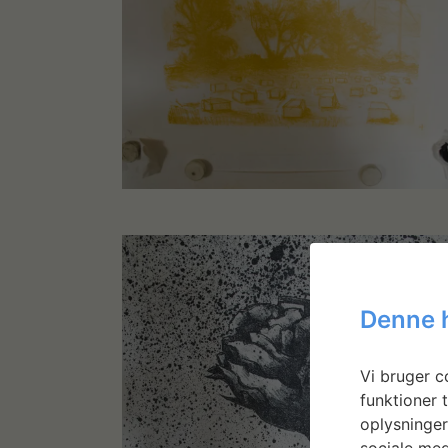
Denne 
Vi bruger co
funktioner t
oplysninger
sociale med