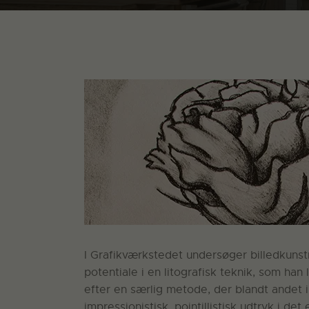
I Grafikværkstedet undersøger billedkun
potentiale i en litografisk teknik, som han
efter en særlig metode, der blandt andet 
impressionistisk, pointillistisk udtryk i det 