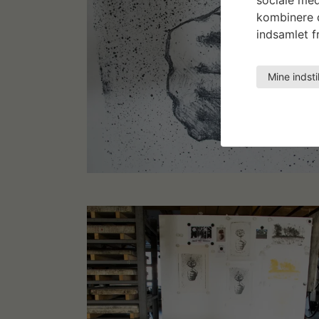
kombinere d
indsamlet fr
Mine indsti