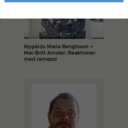
Nygårds Maria Bengtsson +
Mai-Britt Amsler: Reaktioner
med remazol