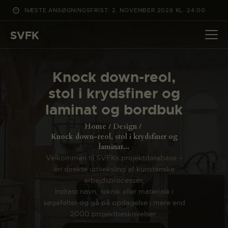
NÆSTE ANSØGNINGSFRIST: 2. NOVEMBER 2026 KL. 24:00
SVFK
SVFK
DET SKER
Knock down-reol,
PROJEKTER
stol i krydsfiner og
CHANNEL
laminat og bordbuk
ANSØG
Home
Design
OM SVFK
Knock down-reol, stol i krydsfiner og
laminat...
ENGLISH
Velkommen til SVFKs projektdatabase –
en direkte udveksling af kunsteriske
arbejdsprocesser.
Indtast navn, teknik eller materiale i
søgefeltet og gå på opdagelse i mere end
2000 projektbeskrivelser.