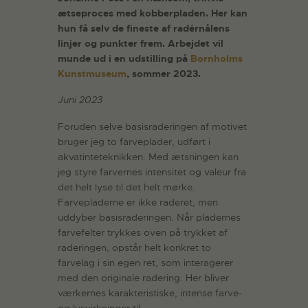
ætseproces med kobberpladen. Her kan
hun få selv de fineste af radérnålens
linjer og punkter frem. Arbejdet vil
munde ud i en udstilling på
Bornholms
Kunstmuseum
, sommer 2023.
Juni 2023
Foruden selve basisraderingen af motivet
bruger jeg to farveplader, udført i
akvatinteteknikken. Med ætsningen kan
jeg styre farvernes intensitet og valeur fra
det helt lyse til det helt mørke.
Farvepladerne er ikke raderet, men
uddyber basisraderingen. Når pladernes
farvefelter trykkes oven på trykket af
raderingen, opstår helt konkret to
farvelag i sin egen ret, som interagerer
med den originale radering. Her bliver
værkernes karakteristiske, intense farve-