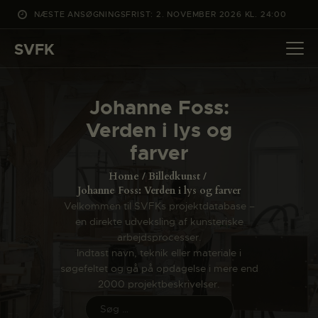
NÆSTE ANSØGNINGSFRIST: 2. NOVEMBER 2026 KL. 24:00
SVFK
SVFK
DET SKER
Johanne Foss:
PROJEKTER
Verden i lys og
CHANNEL
farver
ANSØG
Home
Billedkunst
OM SVFK
Johanne Foss: Verden i lys og farver
Velkommen til SVFKs projektdatabase –
ENGLISH
en direkte udveksling af kunsteriske
arbejdsprocesser.
Indtast navn, teknik eller materiale i
søgefeltet og gå på opdagelse i mere end
2000 projektbeskrivelser.