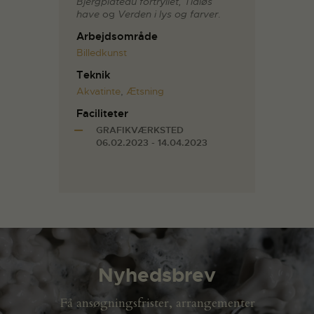
Bjergplateau fortryllet, Tidløs
have
og
Verden i lys og farver
.
Arbejdsområde
Billedkunst
Teknik
Akvatinte
,
Ætsning
Faciliteter
GRAFIKVÆRKSTED
06.02.2023 - 14.04.2023
Nyhedsbrev
Få ansøgningsfrister, arrangementer