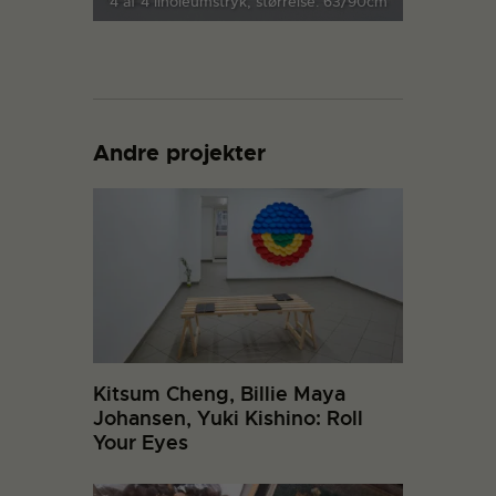
4 af 4 linoleumstryk, størrelse: 63/90cm
Andre projekter
Kitsum Cheng, Billie Maya
Johansen, Yuki Kishino: Roll
Your Eyes