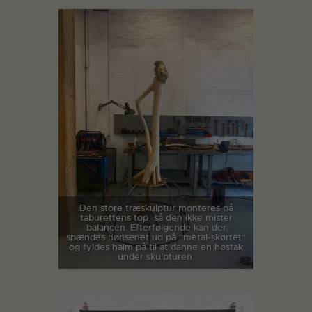
Den store træskulptur monteres på
taburettens top, så den ikke mister
balancen. Efterfølgende kan der
spændes hønsenet ud på ”metal-skørtet”
og fyldes halm på til at danne en høstak
under skulpturen.