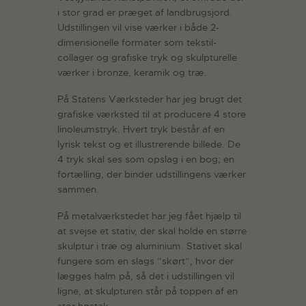
i stor grad er præget af landbrugsjord.
Udstillingen vil vise værker i både 2-
dimensionelle formater som tekstil-
collager og grafiske tryk og skulpturelle
værker i bronze, keramik og træ.
På Statens Værksteder har jeg brugt det
grafiske værksted til at producere 4 store
linoleumstryk. Hvert tryk består af en
lyrisk tekst og et illustrerende billede. De
4 tryk skal ses som opslag i en bog; en
fortælling, der binder udstillingens værker
sammen.
På metalværkstedet har jeg fået hjælp til
at svejse et stativ, der skal holde en større
skulptur i træ og aluminium. Stativet skal
fungere som en slags ”skørt”, hvor der
lægges halm på, så det i udstillingen vil
ligne, at skulpturen står på toppen af en