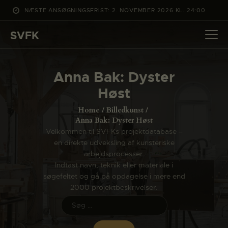
NÆSTE ANSØGNINGSFRIST: 2. NOVEMBER 2026 KL. 24:00
SVFK
SVFK
DET SKER
Anna Bak: Dyster
PROJEKTER
Høst
CHANNEL
Home
Billedkunst
ANSØG
Anna Bak: Dyster Høst
Velkommen til SVFKs projektdatabase –
OM SVFK
en direkte udveksling af kunsteriske
ENGLISH
arbejdsprocesser.
Indtast navn, teknik eller materiale i
søgefeltet og gå på opdagelse i mere end
2000 projektbeskrivelser.