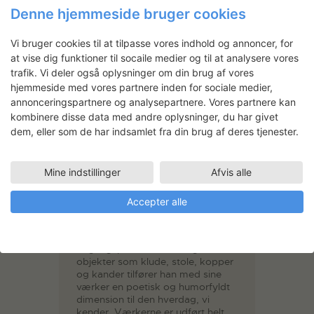
Denne hjemmeside bruger cookies
Jakob Hunosøe
Uddannet fra Det Kongelige
Vi bruger cookies til at tilpasse vores indhold og annoncer, for
Danske Kunstakademi. Jakob
at vise dig funktioner til socaile medier og til at analysere vores
Hunosøe har udstillet på bl.a.
trafik. Vi deler også oplysninger om din brug af vores
Rønnebæksholm, Holstebro
hjemmeside med vores partnere inden for sociale medier,
kunstmuseum og Den Frie
Udstillingsbygning. Han har
annonceringspartnere og analysepartnere. Vores partnere kan
modtaget priser og legater fra
kombinere disse data med andre oplysninger, du har givet
Statens kunstfond, Beckett
dem, eller som de har indsamlet fra din brug af deres tjenester.
fonden m.fl., og hans værker er
repræsenteret i bl.a. Det Nationale
Fotomuseums samling. Han er
Mine indstillinger
Afvis alle
tilknyttet Galleri Specta.
Jakob Hunosøe arbejder med
Accepter alle
fotografi som instrument for
blotlæggelse af ny betydning i
velkendte omgivelser. Med
udgangspunkt i almindelige
objekter som klude, stole, kopper
og kander tilfører han med sine
værker en poetisk og humorfyldt
dimension til den hverdag, vi
kender. Værkerne er udført helt