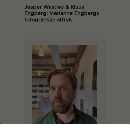
Jesper Westley & Klaus
Engberg: Marianne Engbergs
fotografiske aftryk