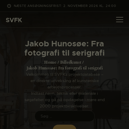
NÆSTE ANSØGNINGSFRIST: 2. NOVEMBER 2026 KL. 24:00
SVFK
SVFK
DET SKER
Jakob Hunosøe: Fra
PROJEKTER
fotografi til serigrafi
CHANNEL
Home
Billedkunst
ANSØG
Jakob Hunosøe: Fra fotografi til serigrafi
Velkommen til SVFKs projektdatabase –
OM SVFK
en direkte udveksling af kunsteriske
ENGLISH
arbejdsprocesser.
Indtast navn, teknik eller materiale i
søgefeltet og gå på opdagelse i mere end
2000 projektbeskrivelser.