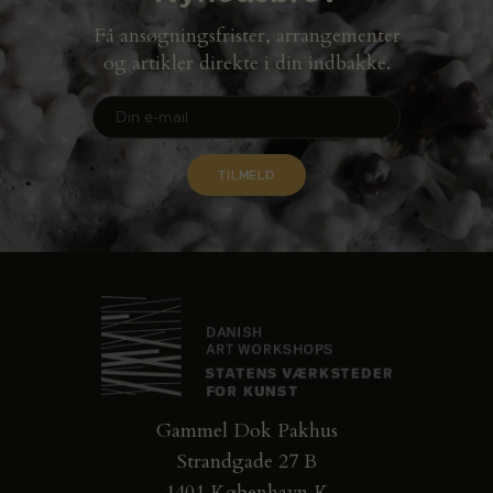
Få ansøgningsfrister, arrangementer
og artikler direkte i din indbakke.
Gammel Dok Pakhus
Strandgade 27 B
1401 København K