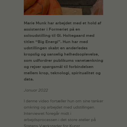
Marie Munk har arbejdet med et hold af
assistenter i Formeriet på en
soloudstilling til Gl. Holtegaard med
titlen “Big
Energi”. Hun har med
udstillingen skabt en anderledes
kropslig og sanselig helhedsoplevelse,
som udfordrer publikums vanetænkning
og rejser spørgsmål til forbindelsen
mellem krop, teknologi, spiritualitet og
data.
Januar 2022
I denne video fortæller hun om sine tanker
omkring og arbejdet med udstillingen.
Interviewet foregår midt i
arbejdsprocessen i det store atelier på
Statens Værksteder for Kunst.