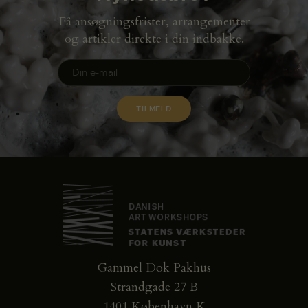
Få ansøgningsfrister, arrangementer
og artikler direkte i din indbakke.
Gammel Dok Pakhus
Strandgade 27 B
1401 København K