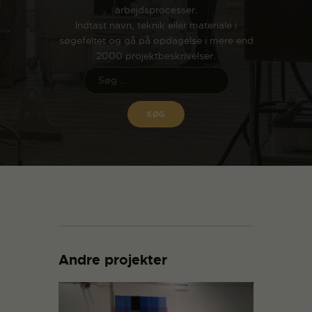
arbejdsprocesser.
Indtast navn, teknik eller materiale i
søgefeltet og gå på opdagelse i mere end
2000 projektbeskrivelser.
Andre projekter