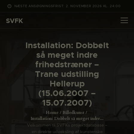
NÆSTE ANSØGNINGSFRIST: 2. NOVEMBER 2026 KL. 24:00
SVFK
SVFK
DET SKER
Installation: Dobbelt
PROJEKTER
så meget indre
CHANNEL
frihedstræner –
ANSØG
Trane udstilling
OM SVFK
Hellerup
ENGLISH
(15.06.2007 –
15.07.2007)
Home
Billedkunst
Installation: Dobbelt så meget indre...
Velkommen til SVFKs projektdatabase –
en direkte udveksling af kunsteriske