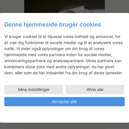
Denne hjemmeside bruger cookies
Vi bruger cookies til at tilpasse vores indhold og annoncer, for
at vise dig funktioner til socaile medier og til at analysere vores
trafik. Vi deler også oplysninger om din brug af vores
Jonas Trampedach: Rivet
hjemmeside med vores partnere inden for sociale medier,
annonceringspartnere og analysepartnere. Vores partnere kan
kombinere disse data med andre oplysninger, du har givet
dem, eller som de har indsamlet fra din brug af deres tjenester.
Charlotte Petersen
Mine indstillinger
Afvis alle
Faciliteter
Accepter alle
METALVÆRKSTED
16.02.2007
TRÆVÆRKSTED
16.02.2007 - 16.05.2007