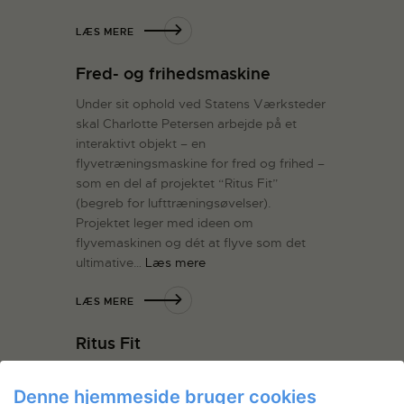
LÆS MERE
Fred- og frihedsmaskine
Under sit ophold ved Statens Værksteder
skal Charlotte Petersen arbejde på et
interaktivt objekt – en
flyvetræningsmaskine for fred og frihed –
som en del af projektet “Ritus Fit”
(begreb for lufttræningsøvelser).
Projektet leger med ideen om
flyvemaskinen og dét at flyve som det
ultimative…
Læs mere
LÆS MERE
Ritus Fit
Videreudvikling af den interaktive
kunstudstilling “Ritus Fit”. Udstilling på
Denne hjemmeside bruger cookies