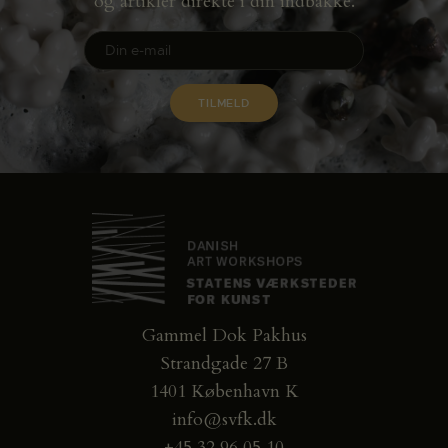
og artikler direkte i din indbakke.
Gammel Dok Pakhus
Strandgade 27 B
1401 København K
info@svfk.dk
+45 32 96 05 10