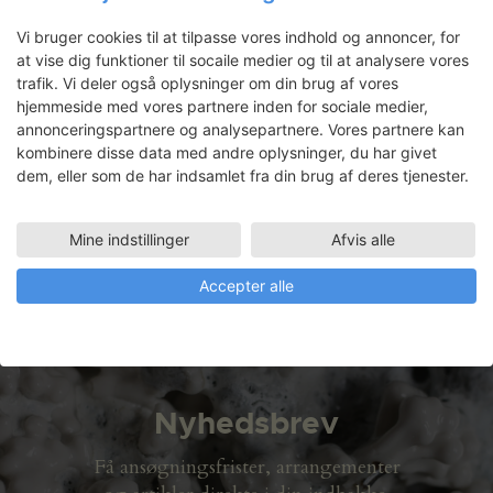
Skissernas Museum i Lund og i
Bydgoszcz lufthavn i Polen.
Vi bruger cookies til at tilpasse vores indhold og annoncer, for
at vise dig funktioner til socaile medier og til at analysere vores
trafik. Vi deler også oplysninger om din brug af vores
LÆS MERE
hjemmeside med vores partnere inden for sociale medier,
annonceringspartnere og analysepartnere. Vores partnere kan
Installation: Dobbelt så meget
kombinere disse data med andre oplysninger, du har givet
indre frihedstræner – Trane
dem, eller som de har indsamlet fra din brug af deres tjenester.
udstilling Hellerup (15.06.2007
– 15.07.2007)
Mine indstillinger
Afvis alle
LÆS MERE
Accepter alle
Nyhedsbrev
Få ansøgningsfrister, arrangementer