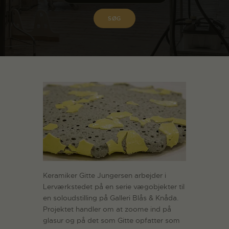
Keramiker Gitte Jungersen arbejder i
Lerværkstedet på en serie vægobjekter til
en soloudstilling på Galleri Blås & Knåda.
Projektet handler om at zoome ind på
glasur og på det som Gitte opfatter som