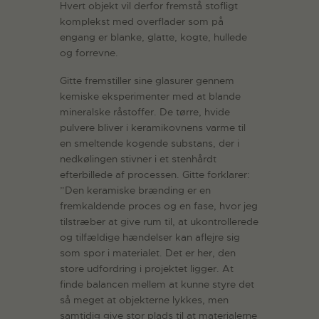
Hvert objekt vil derfor fremstå stofligt
komplekst med overflader som på
engang er blanke, glatte, kogte, hullede
og forrevne.
Gitte fremstiller sine glasurer gennem
kemiske eksperimenter med at blande
mineralske råstoffer. De tørre, hvide
pulvere bliver i keramikovnens varme til
en smeltende kogende substans, der i
nedkølingen stivner i et stenhårdt
efterbillede af processen. Gitte forklarer:
”Den keramiske brænding er en
fremkaldende proces og en fase, hvor jeg
tilstræber at give rum til, at ukontrollerede
og tilfældige hændelser kan aflejre sig
som spor i materialet. Det er her, den
store udfordring i projektet ligger. At
finde balancen mellem at kunne styre det
så meget at objekterne lykkes, men
samtidig give stor plads til at materialerne