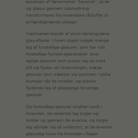
essensen af fænomenet ”keramik”: at ler
og glasur gennem udsmeltning
transformeres fra mineralske råstoffer til
et færdigbrændt udsagn.
Værkserien består af store rektangulære
glasurflader. I hvert objekt indgår mange
lag af forskellige glasurer, som har vidt
forskellige fysiske egenskaber: lava-
agtige glasurer som puster sig op med
luft og flyder ud i brændingen, træge
glasurer som trækker sig sammen i tykke
klumper når de smelter, og blanke
flydende lag af glasagtige farverige
glasurer.
De forskellige glasurer smelter rundt i
hinanden, de nederste lag koger og
bobler op gennem de øverste, og nogle
lag udvider sig så voldsomt, at de øverste
glasurlag hives fra hinanden i flager.