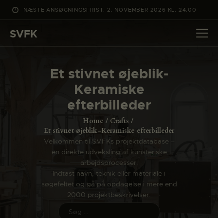
NÆSTE ANSØGNINGSFRIST: 2. NOVEMBER 2026 KL. 24:00
SVFK
SVFK
DET SKER
Et stivnet øjeblik-
PROJEKTER
Keramiske
CHANNEL
efterbilleder
ANSØG
Home
Crafts
OM SVFK
Et stivnet øjeblik-Keramiske efterbilleder
Velkommen til SVFKs projektdatabase –
ENGLISH
en direkte udveksling af kunsteriske
arbejdsprocesser.
Indtast navn, teknik eller materiale i
søgefeltet og gå på opdagelse i mere end
2000 projektbeskrivelser.