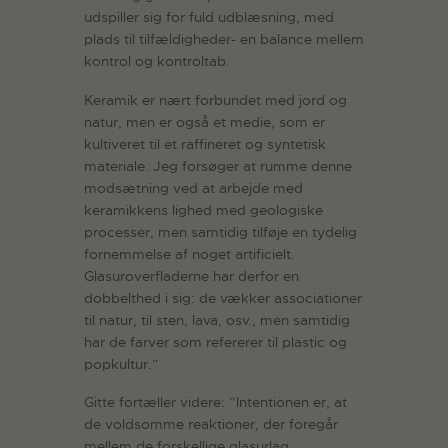
udspiller sig for fuld udblæsning, med
plads til tilfældigheder- en balance mellem
kontrol og kontroltab.
Keramik er nært forbundet med jord og
natur, men er også et medie, som er
kultiveret til et raffineret og syntetisk
materiale. Jeg forsøger at rumme denne
modsætning ved at arbejde med
keramikkens lighed med geologiske
processer, men samtidig tilføje en tydelig
fornemmelse af noget artificielt.
Glasuroverfladerne har derfor en
dobbelthed i sig: de vækker associationer
til natur, til sten, lava, osv., men samtidig
har de farver som refererer til plastic og
popkultur.”
Gitte fortæller videre: ”Intentionen er, at
de voldsomme reaktioner, der foregår
mellem de forskellige glasurlag,