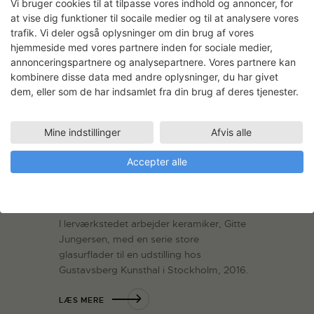
Vi bruger cookies til at tilpasse vores indhold og annoncer, for
lerværksted.…
Læs mere
at vise dig funktioner til socaile medier og til at analysere vores
trafik. Vi deler også oplysninger om din brug af vores
LÆS MERE
hjemmeside med vores partnere inden for sociale medier,
annonceringspartnere og analysepartnere. Vores partnere kan
kombinere disse data med andre oplysninger, du har givet
dem, eller som de har indsamlet fra din brug af deres tjenester.
Mine indstillinger
Afvis alle
Accepter alle
Gitte Jungersen: All is Flux
I lerværkstedet arbejder keramiker, Gitte
Jungersen, med en serie store
glasurflader til en udstilling hos
Gustavsberg Kunsthal i Stockholm, 2016.
LÆS MERE