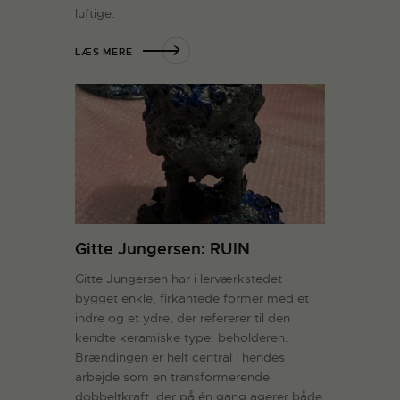
luftige.
LÆS MERE
Gitte Jungersen: RUIN
Gitte Jungersen har i lerværkstedet
bygget enkle, firkantede former med et
indre og et ydre, der refererer til den
kendte keramiske type: beholderen.
Brændingen er helt central i hendes
arbejde som en transformerende
dobbeltkraft, der på én gang agerer både