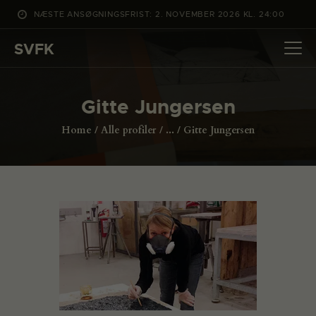
NÆSTE ANSØGNINGSFRIST: 2. NOVEMBER 2026 KL. 24:00
SVFK
SVFK
DET SKER
Gitte Jungersen
PROJEKTER
Home
Alle profiler
...
Gitte Jungersen
CHANNEL
ANSØG
OM SVFK
ENGLISH