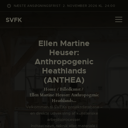
NÆSTE ANSØGNINGSFRIST: 2. NOVEMBER 2026 KL. 24:00
SVFK
SVFK
DET SKER
Ellen Martine
PROJEKTER
Heuser:
CHANNEL
Anthropogenic
ANSØG
Heathlands
OM SVFK
(ANTHEA)
ENGLISH
Home
Billedkunst
Ellen Martine Heuser: Anthropogenic
Heathlands...
Velkommen til SVFKs projektdatabase –
en direkte udveksling af kunsteriske
arbejdsprocesser.
Indtast navn, teknik eller materiale i