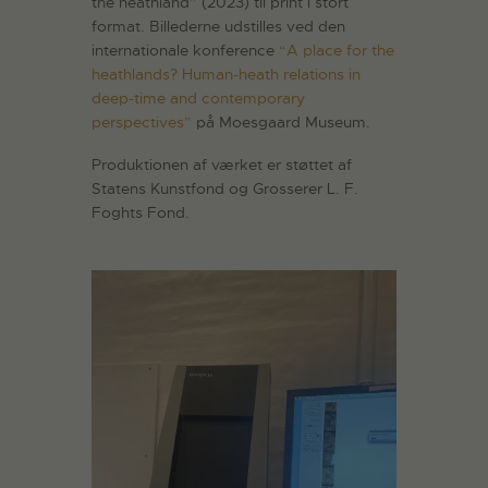
the heathland” (2023) til print i stort
format. Billederne udstilles ved den
internationale konference
“A place for the
heathlands? Human-heath relations in
deep-time and contemporary
perspectives”
på Moesgaard Museum.
Produktionen af værket er støttet af
Statens Kunstfond og Grosserer L. F.
Foghts Fond.