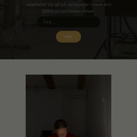
søgefeltet og gå på opdagelse i mere end
2000 projektbeskrivelser.