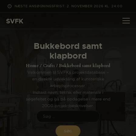
NÆSTE ANSØGNINGSFRIST: 2. NOVEMBER 2026 KL. 24:00
SVFK
SVFK
DET SKER
Bukkebord samt
PROJEKTER
klapbord
CHANNEL
Home
Crafts
Bukkebord samt klapbord
ANSØG
Velkommen til SVFKs projektdatabase –
en direkte udveksling af kunsteriske
OM SVFK
arbejdsprocesser.
ENGLISH
Indtast navn, teknik eller materiale i
søgefeltet og gå på opdagelse i mere end
2000 projektbeskrivelser.