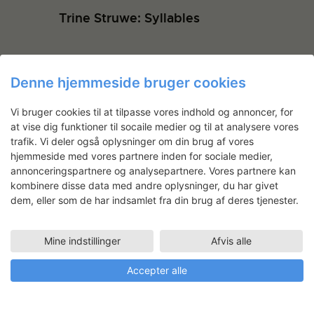
Trine Struwe: Syllables
Denne hjemmeside bruger cookies
Uffe Black
Uddannet arkitekt fra Det
Vi bruger cookies til at tilpasse vores indhold og annoncer, for
Kongelige Danske Kunstakademis
Arkitektskole i 1987. Har siden sin
at vise dig funktioner til socaile medier og til at analysere vores
afgang haft egen
trafik. Vi deler også oplysninger om din brug af vores
arkitektvirksomhed og undervist
hjemmeside med vores partnere inden for sociale medier,
på Arkitektskolen i Århus og
annonceringspartnere og analysepartnere. Vores partnere kan
Danmarks Designskole.
kombinere disse data med andre oplysninger, du har givet
Uffe beskæftiger sig med
dem, eller som de har indsamlet fra din brug af deres tjenester.
møbeldesign og har udstillet i
både ind- og udland. Heriblandt til
Mindcraft på møbelmessen i
Mine indstillinger
Afvis alle
Milano i 2013, på designmessen
Maison & Objet i Paris i 2012 og på
Accepter alle
The National Museum of Scotland
i Edinburgh i 1999.
Faciliteter