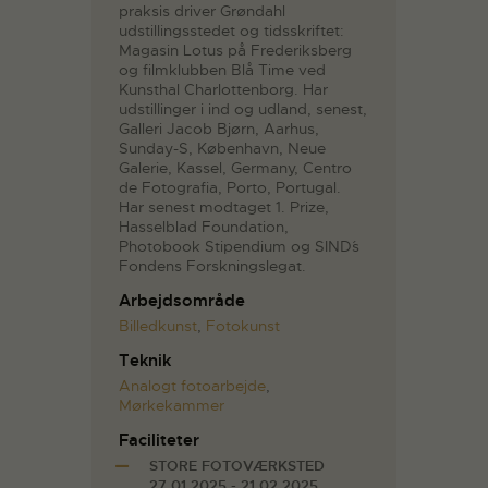
praksis driver Grøndahl
udstillingsstedet og tidsskriftet:
Magasin Lotus på Frederiksberg
og filmklubben Blå Time ved
Kunsthal Charlottenborg. Har
udstillinger i ind og udland, senest,
Galleri Jacob Bjørn, Aarhus,
Sunday-S, København, Neue
Galerie, Kassel, Germany, Centro
de Fotografia, Porto, Portugal.
Har senest modtaget 1. Prize,
Hasselblad Foundation,
Photobook Stipendium og SIND´s
Fondens Forskningslegat.
Arbejdsområde
Billedkunst
,
Fotokunst
Teknik
Analogt fotoarbejde
,
Mørkekammer
Faciliteter
STORE FOTOVÆRKSTED
27.01.2025 - 21.02.2025