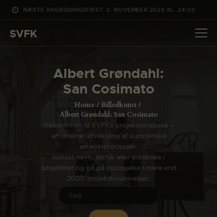
NÆSTE ANSØGNINGSFRIST: 2. NOVEMBER 2026 KL. 24:00
SVFK
SVFK
DET SKER
Albert Grøndahl:
PROJEKTER
San Cosimato
CHANNEL
Home
Billedkunst
ANSØG
Albert Grøndahl: San Cosimato
Velkommen til SVFKs projektdatabase –
OM SVFK
en direkte udveksling af kunsteriske
ENGLISH
arbejdsprocesser.
Indtast navn, teknik eller materiale i
søgefeltet og gå på opdagelse i mere end
2000 projektbeskrivelser.