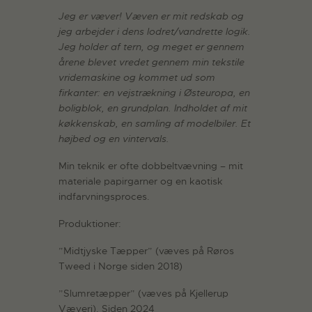
Jeg er væver! Væven er mit redskab og
jeg arbejder i dens lodret/vandrette logik.
Jeg holder af tern, og meget er gennem
årene blevet vredet gennem min tekstile
vridemaskine og kommet ud som
firkanter: en vejstrækning i Østeuropa, en
boligblok, en grundplan. Indholdet af mit
køkkenskab, en samling af modelbiler. Et
højbed og en vintervals.
Min teknik er ofte dobbeltvævning – mit
materiale papirgarner og en kaotisk
indfarvningsproces.
Produktioner:
”Midtjyske Tæpper” (væves på Røros
Tweed i Norge siden 2018)
”Slumretæpper” (væves på Kjellerup
Væveri). Siden 2024