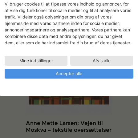
har dermed sat væven som materiale,
Vi bruger cookies til at tilpasse vores indhold og annoncer, for
teknik og værktøj i centrum for projektet.
at vise dig funktioner til socaile medier og til at analysere vores
trafik. Vi deler også oplysninger om din brug af vores
LÆS MERE
hjemmeside med vores partnere inden for sociale medier,
annonceringspartnere og analysepartnere. Vores partnere kan
Anne Mette Larsen: Østvendt
kombinere disse data med andre oplysninger, du har givet
#2
dem, eller som de har indsamlet fra din brug af deres tjenester.
LÆS MERE
Mine indstillinger
Afvis alle
Accepter alle
Anne Mette Larsen: Vejen til
Moskva – tekstile oversættelser