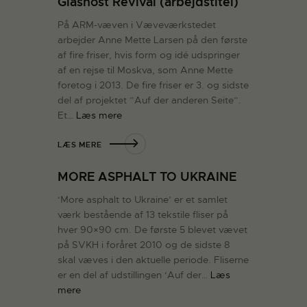
Glasnost Revival (arbejdstitel)
På ARM-væven i Væveværkstedet
arbejder Anne Mette Larsen på den første
af fire friser, hvis form og idé udspringer
af en rejse til Moskva, som Anne Mette
foretog i 2013. De fire friser er 3. og sidste
del af projektet ”Auf der anderen Seite”.
Et…
Læs mere
LÆS MERE
MORE ASPHALT TO UKRAINE
‘More asphalt to Ukraine’ er et samlet
værk bestående af 13 tekstile fliser på
hver 90×90 cm. De første 5 blevet vævet
på SVKH i foråret 2010 og de sidste 8
skal væves i den aktuelle periode. Fliserne
er en del af udstillingen ‘Auf der…
Læs
mere