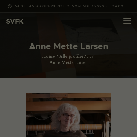
NÆSTE ANSØGNINGSFRIST: 2. NOVEMBER 2026 KL. 24:00
SVFK
SVFK
DET SKER
Anne Mette Larsen
PROJEKTER
Home
Alle profiler
...
CHANNEL
Anne Mette Larsen
ANSØG
OM SVFK
ENGLISH