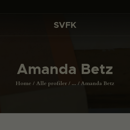
DET SKER
PROJEKTER
SVFK
SVFK
CHANNEL
ANSØG
Amanda Betz
OM SVFK
ENGLISH
Home
Alle profiler
...
Amanda Betz