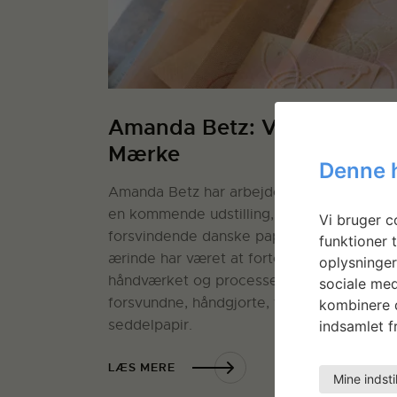
Amanda Betz: Vandets
Mærke
Denne 
Amanda Betz har arbejdet i metal og træ 
en kommende udstilling, der peger på de
Vi bruger co
forsvindende danske papirindustri. Hende
funktioner t
ærinde har været at fortolke og formidle
oplysninger
håndværket og processen bag det
sociale med
forsvundne, håndgjorte, vandmærkede
kombinere d
seddelpapir.
indsamlet fr
LÆS MERE
Mine indsti