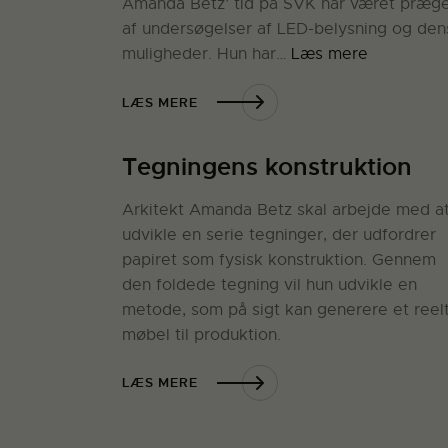
Amanda Betz’ tid på SVK har været præg
af undersøgelser af LED-belysning og den
muligheder. Hun har…
Læs mere
LÆS MERE
Tegningens konstruktion
Arkitekt Amanda Betz skal arbejde med a
udvikle en serie tegninger, der udfordrer
papiret som fysisk konstruktion. Gennem
den foldede tegning vil hun udvikle en
metode, som på sigt kan generere et reel
møbel til produktion.
LÆS MERE