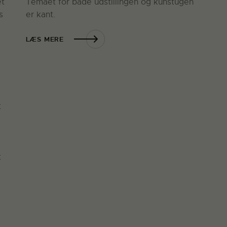
et
Temaet for både udstillingen og kunstugen
s
er kant.
LÆS MERE
t
t