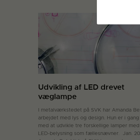
Udvikling af LED drevet
væglampe
I metalværkstedet på SVK har Amanda Be
arbejdet med lys og design. Hun er i gang
med at udvikle tre forskellige lamper med
LED-belysning som fællesnævner. Jan. 2