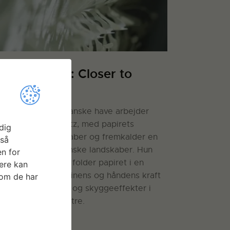
manda Betz: Closer to
ature
spireret af den japanske have arbejder
kitekt, Amanda Betz, med papirets
dig
nstruktive egenskaber og fremkalder en
gså
straktion til de danske landskaber. Hun
n for
ærer, strækker og folder papiret i en
ere kan
mbination af maskinens og håndens kraft
som de har
r at fremkalde lys- og skyggeeffekter i
ste, rytmiske mønstre.
S MERE