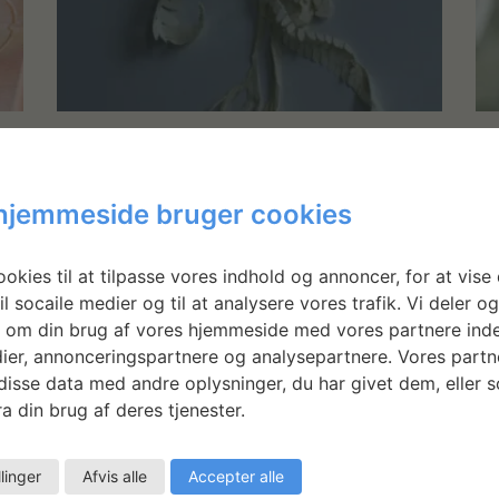
Amanda Betz: Naturligheder
A
N
Designer, arkitekt og kunstner, Amanda
hjemmeside bruger cookies
Betz, har på Statens Værksteder arbejdet
på
In
med de arter og steder i skoven, der har
n
ar
okies til at tilpasse vores indhold og annoncer, for at vise 
berørt hende. Arbejdet blev udstillet hos
s
ko
il socaile medier og til at analysere vores trafik. Vi deler o
Format Artspace fra august – oktober 2021.
ab
 om din brug af vores hjemmeside med vores partnere inde
sk
ier, annonceringspartnere og analysepartnere. Vores partn
LÆS MERE
ko
isse data med andre oplysninger, du har givet dem, eller 
fo
a din brug af deres tjenester.
fa
llinger
Afvis alle
Accepter alle
LÆ