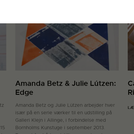
Amanda Betz & Julie Lútzen:
C
Edge
R
tz
Amanda Betz og Julie Lützen arbejder hver
LÆ
især på en serie værker til en udstilling på
Galleri Klejn i Allinge, i forbindelse med
015
Bornholms Kunstuge i september 2013.