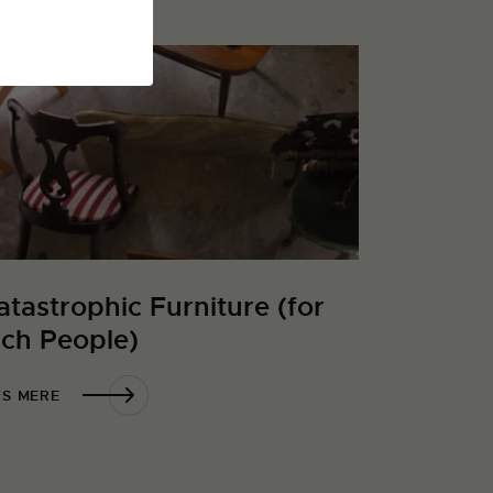
atastrophic Furniture (for
ich People)
S MERE