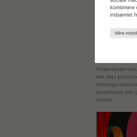
kombinere d
indsamlet fr
Mine indsti
Læs mere om Ann
> Anne Romme: S
Projektbeskrivelse
blik ind i proces
erfaringsudveksli
projekterne kan g
medier.