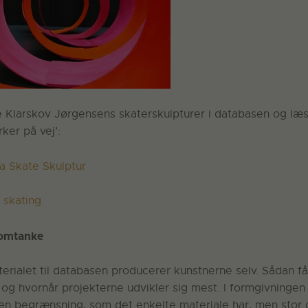
le Klarskov Jørgensens skaterskulpturer i databasen og læs
ker på vej’:
a Skate Skulptur
 skating
 omtanke
terialet til databasen producerer kunstnerne selv. Sådan få
n og hvornår projekterne udvikler sig mest. I formgivningen
n begrænsning, som det enkelte materiale har, men stor d