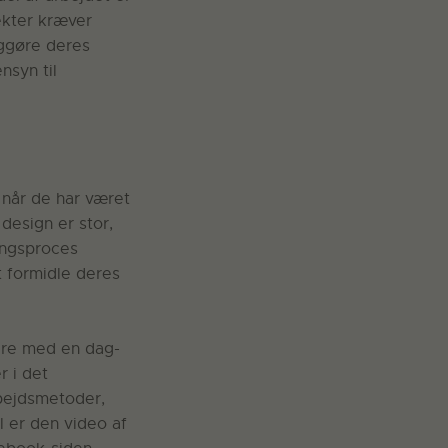
ekter kræver
iggøre deres
nsyn til
 når de har været
design er stor,
ingsproces
t formidle deres
lere med en dag-
 i det
bejdsmetoder,
l er den video af