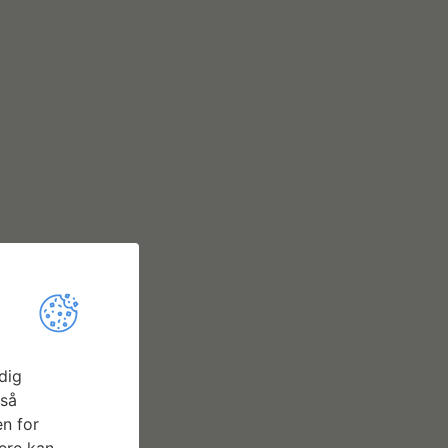
dig
gså
n for
ere kan