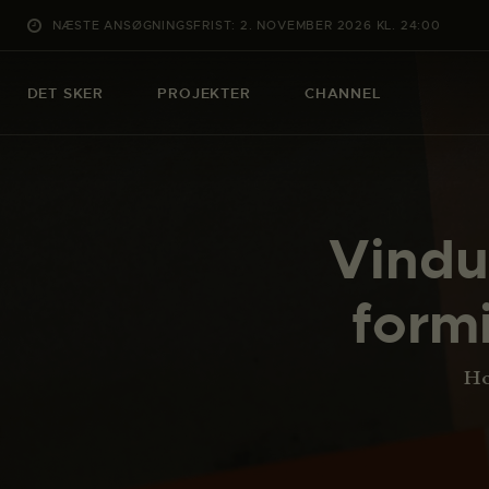
NÆSTE ANSØGNINGSFRIST: 2. NOVEMBER 2026 KL. 24:00
DET SKER
PROJEKTER
CHANNEL
Vindu
formi
H