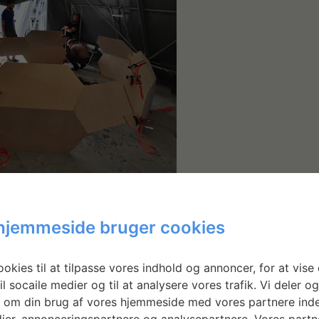
hjemmeside bruger cookies
okies til at tilpasse vores indhold og annoncer, for at vise 
il socaile medier og til at analysere vores trafik. Vi deler o
 om din brug af vores hjemmeside med vores partnere inde
ier, annonceringspartnere og analysepartnere. Vores partn