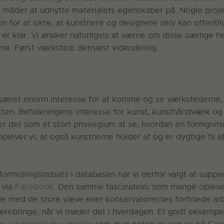
e måder at udnytte materialets egenskaber på. Nogle proj
n for at sikre, at kunstnere og designere selv kan offentl
e er klar. Vi ønsker naturligvis at værne om disse særlige he
ne. Først værksted, dernæst videndeling.
er været enorm interesse for at komme og se værkstederne,
ten. Befolkningens interesse for kunst, kunsthåndværk og 
r det som et stort privilegium at se, hvordan en formgivn
plever vi, at også kunstnerne holder af og er dygtige til a
ormidlingsindsats i databasen har vi derfor valgt at supp
g via
Facebook
. Den samme fascination, som mange oplever
 med de store væve eller konservatorernes forfinede ar
derebringe, når vi møder det i hverdagen. Et godt eksempe