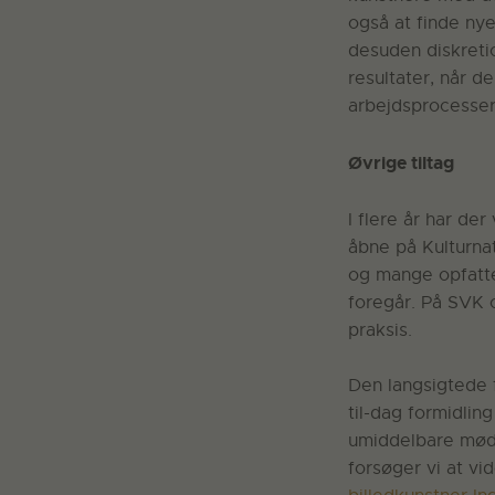
også at finde ny
desuden diskretio
resultater, når d
arbejdsprocesser
Øvrige tiltag
I flere år har d
åbne på Kulturnat
og mange opfatte
foregår. På SVK o
praksis.
Den langsigtede f
til-dag formidlin
umiddelbare møde
forsøger vi at vi