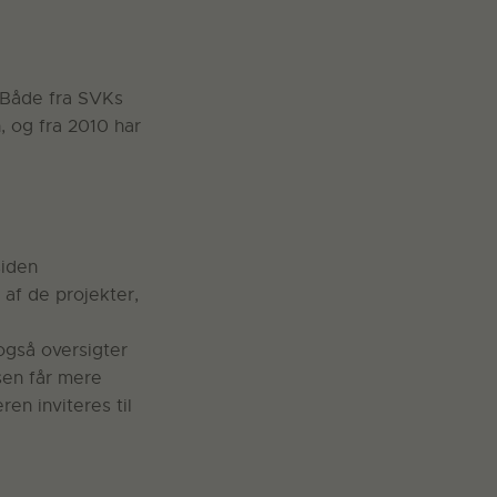
. Både fra SVKs
 og fra 2010 har
siden
 af de projekter,
også oversigter
sen får mere
en inviteres til