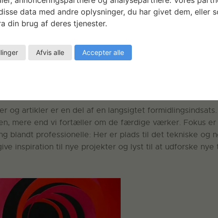
isse data med andre oplysninger, du har givet dem, eller 
a din brug af deres tjenester.
llinger
Afvis alle
Accepter alle
e Rommes projekt i databasen:
paceplates Prototype, 2010
r og artikler er en del af en langsigtet formidlingsindsats.
sen, mere end vi fortæller om de færdige værker. Fokus er
ng blandt professionelle: Her er plads til det tekniske og 
ive inspiration til nye projekter og lyst til at udforske nye