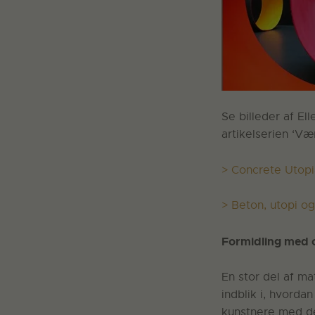
Se billeder af El
artikelserien ‘Vær
> Concrete Utopi
> Beton, utopi og
Formidling med
En stor del af ma
indblik i, hvorda
kunstnere med de