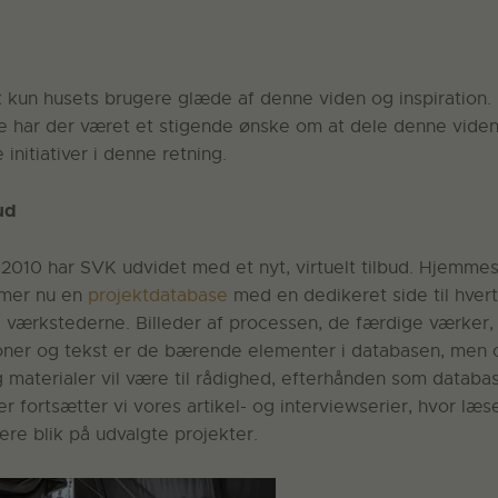
 fik kun husets brugere glæde af denne viden og inspiration
e har der været et stigende ønske om at dele denne viden,
initiativer i denne retning.
ud
010 har SVK udvidet med et nyt, virtuelt tilbud. Hjemme
mer nu en
projektdatabase
med en dedikeret side til hvert
 værkstederne. Billeder af processen, de færdige værker,
ner og tekst er de bærende elementer i databasen, men 
 materialer vil være til rådighed, efterhånden som databa
r fortsætter vi vores artikel- og interviewserier, hvor læser
re blik på udvalgte projekter.