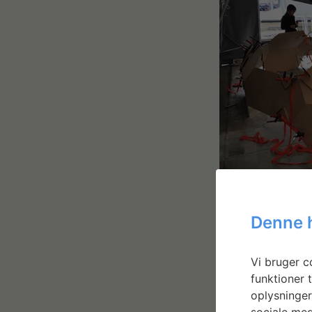
Denne 
Vi bruger co
funktioner t
oplysninger
sociale med