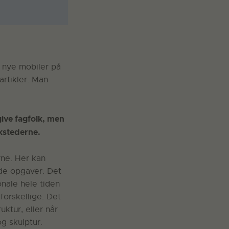
e nye mobiler på
artikler. Man
give fagfolk, men
rkstederne.
rne. Her kan
nde opgaver. Det
nale hele tiden
forskellige. Det
tur, eller når
g skulptur.