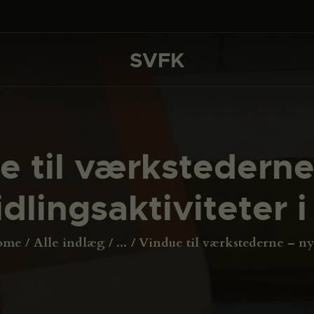
DET SKER
PROJEKTER
SVFK
SVFK
CHANNEL
ANSØG
e til værkstederne
OM SVFK
dlingsaktiviteter 
ENGLISH
ome
Alle indlæg
...
Vindue til værkstederne – nye