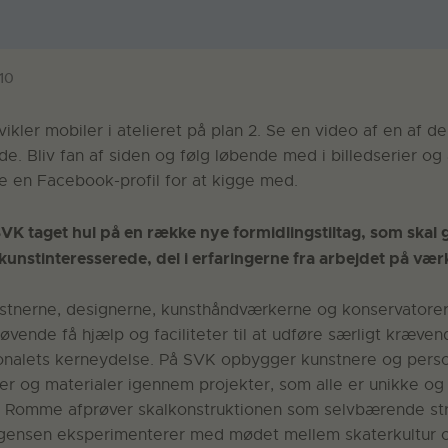
10
vikler mobiler i atelieret på plan 2. Se en video af en af d
. Bliv fan af siden og følg løbende med i billedserier og 
e en Facebook-profil for at kigge med.
SVK taget hul på en række nye formidlingstiltag, som skal 
kunstinteresserede, del i erfaringerne fra arbejdet på væ
unstnerne, designerne, kunsthåndværkerne og konservatore
øvende få hjælp og faciliteter til at udføre særligt kræve
onalets kerneydelse. På SVK opbygger kunstnere og perso
r og materialer igennem projekter, som alle er unikke og 
 Romme afprøver skalkonstruktionen som selvbærende struk
rgensen eksperimenterer med mødet mellem skaterkultur o