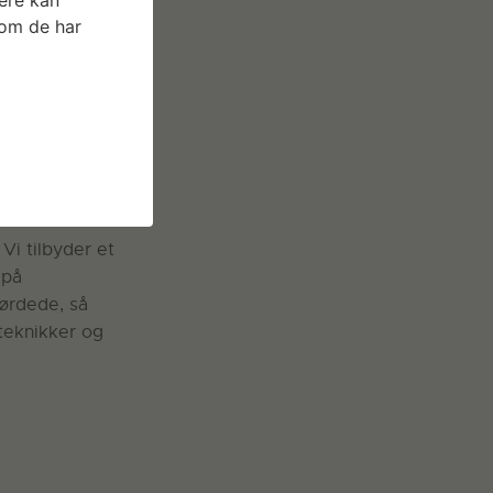
som de har
 Vi tilbyder et
 på
nørdede, så
 teknikker og