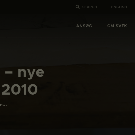
ENGLISH
ANSØG
OM SVFK
 – nye
i 2010
...