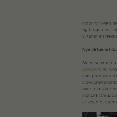
Indtil for nyligt
og brugernes sid
vi taget en række 
Nye virtuelle tilb
Siden sommeren 2
www.svfk.dk
rum
som produceres i
videopræsentatio
over teknikker og
indhold. Derudove
at kaste et nærme