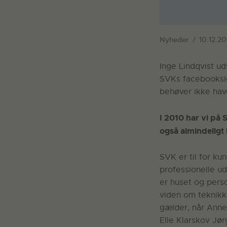
Nyheder
10.12.20
Inge Lindqvist ud
SVKs facebookside
behøver ikke hav
I 2010 har vi på 
også almindeligt 
SVK er til for k
professionelle ud
er huset og pers
viden om teknikke
gælder, når Anne
Elle Klarskov Jø