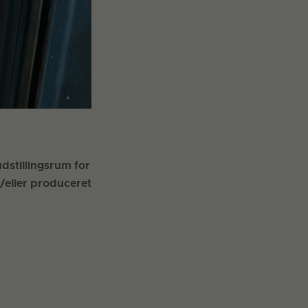
dstillingsrum for
g/eller produceret