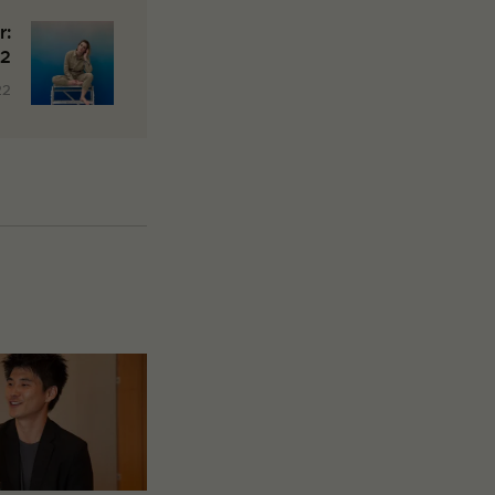
r:
22
22