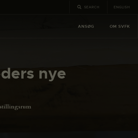
ENGLISH
ANSØG
OM SVFK
eders nye
stillingsrum