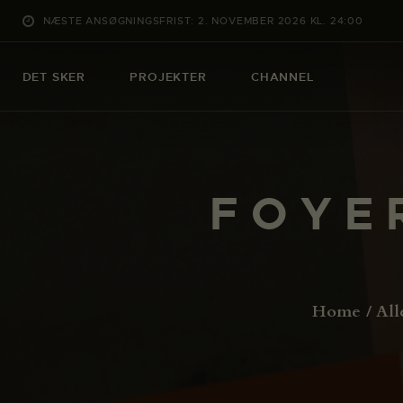
NÆSTE ANSØGNINGSFRIST: 2. NOVEMBER 2026 KL. 24:00
DET SKER
PROJEKTER
CHANNEL
F O Y E 
Home
All