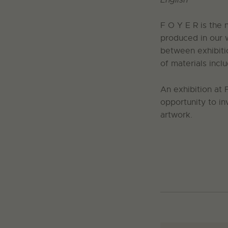
F O Y E R is the
produced in our w
between exhibiti
of materials incl
An exhibition at 
opportunity to in
artwork.