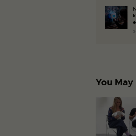
N
k
e
3
You May 