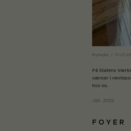
Nyheder
10.01.2
På Statens Værks
værker i ventepos
hos os.
Jan. 2022
F O Y E R