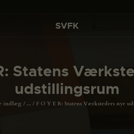
DET SKER
PROJEKTER
SVFK
SVFK
CHANNEL
ANSØG
R: Statens Værkst
OM SVFK
udstillingsrum
ENGLISH
e indlæg
...
F O Y E R: Statens Værksteders nye ud