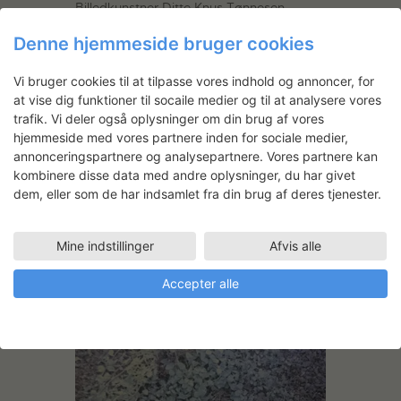
Billedkunstner Ditte Knus Tønnesen
arbejder i Fotoværkstedet og i Store
Denne hjemmeside bruger cookies
formater på værker til en udstilling i Green
is Gold i september. Arbejdet med
Vi bruger cookies til at tilpasse vores indhold og annoncer, for
værkerne til ”Klassiske samtaler” ligger i
at vise dig funktioner til socaile medier og til at analysere vores
forlængelse af værker, Ditte har arbejdet
trafik. Vi deler også oplysninger om din brug af vores
med tidligere. Her kombinerer hun store
hjemmeside med vores partnere inden for sociale medier,
fotoprints med trækonstruktioner, som…
annonceringspartnere og analysepartnere. Vores partnere kan
kombinere disse data med andre oplysninger, du har givet
READ MORE
dem, eller som de har indsamlet fra din brug af deres tjenester.
Mine indstillinger
Afvis alle
Accepter alle