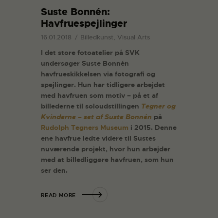
Suste Bonnén:
Havfruespejlinger
16.01.2018
Billedkunst, Visual Arts
I det store fotoatelier på SVK
undersøger Suste Bonnén
havfrueskikkelsen via fotografi og
spejlinger. Hun har tidligere arbejdet
med havfruen som motiv – på et af
billederne til soloudstillingen
Tegner og
Kvinderne – set af Suste Bonnén
på
Rudolph Tegners Museum
i 2015. Denne
ene havfrue ledte videre til Sustes
nuværende projekt, hvor hun arbejder
med at billedliggøre havfruen, som hun
ser den.
READ MORE