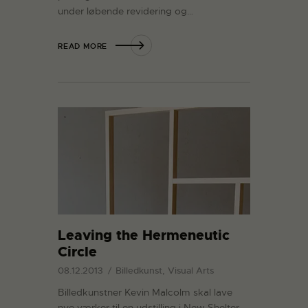
under løbende revidering og…
READ MORE
Leaving the Hermeneutic
Circle
08.12.2013
Billedkunst, Visual Arts
Billedkunstner Kevin Malcolm skal lave
nye værker til en udstilling i New Shelter