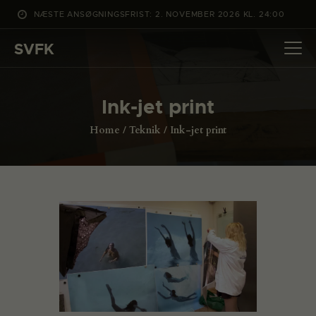
NÆSTE ANSØGNINGSFRIST: 2. NOVEMBER 2026 KL. 24:00
SVFK
SVFK
DET SKER
Ink-jet print
PROJEKTER
Home
Teknik
Ink-jet print
CHANNEL
ANSØG
OM SVFK
ENGLISH