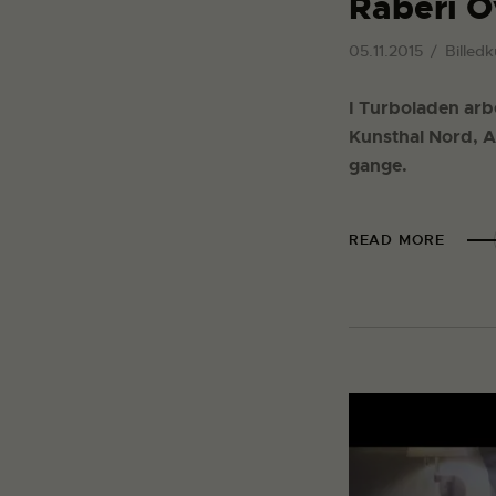
Råberi O
05.11.2015
Billedk
I Turboladen ar
Kunsthal Nord, Aa
gange.
READ MORE