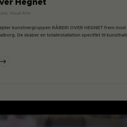
ver Hegnet
unst, Visual Arts
bejder kunstnergruppen RÅBERI OVER HEGNET frem mod en
lborg. De skaber en totalinstallation specifikt til kunsthal