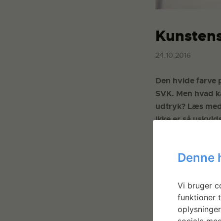
Kunstens
24.10.2016
Den hvide farve 
SVK. Men hvad ka
udtryk? Læs med 
ikke er så uskyld
READ MORE
Denne 
Vi bruger co
funktioner t
oplysninger
sociale med