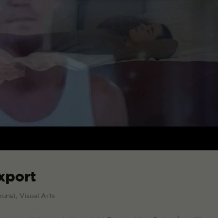
xport
kunst, Visual Arts