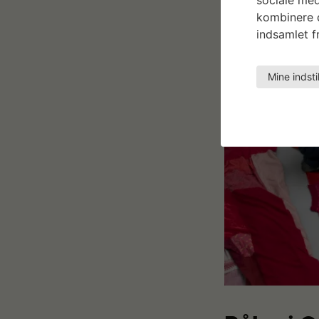
kombinere d
indsamlet fr
Mine indsti