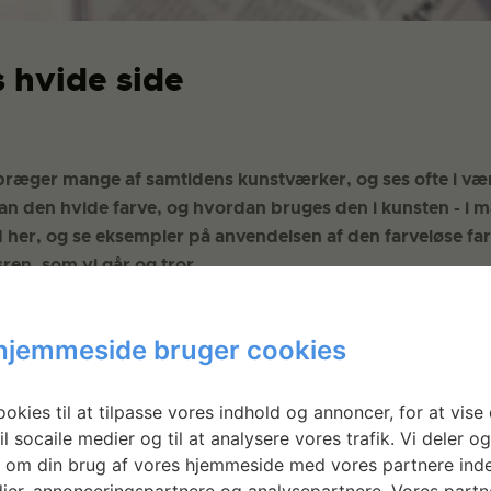
 hvide side
præger mange af samtidens kunstværker, og ses ofte i væ
n den hvide farve, og hvordan bruges den i kunsten - i m
her, og se eksempler på anvendelsen af den farveløse fa
sren, som vi går og tror.
hjemmeside bruger cookies
okies til at tilpasse vores indhold og annoncer, for at vise 
il socaile medier og til at analysere vores trafik. Vi deler o
 om din brug af vores hjemmeside med vores partnere inde
ier, annonceringspartnere og analysepartnere. Vores partn