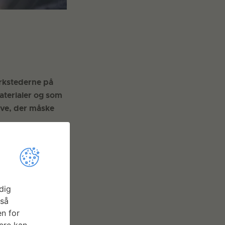
rkstederne på
aterialer og som
rve, der måske
dig
gså
n for
ere kan