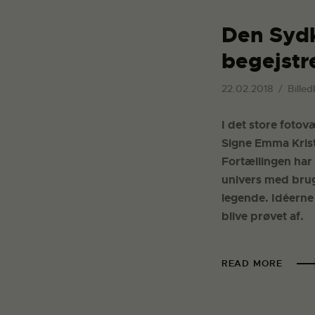
Den Sydk
begejstre
22.02.2018
Billed
I det store fotov
Signe Emma Krist
Fortællingen har 
univers med brug
legende. Idéerne 
blive prøvet af.
READ MORE