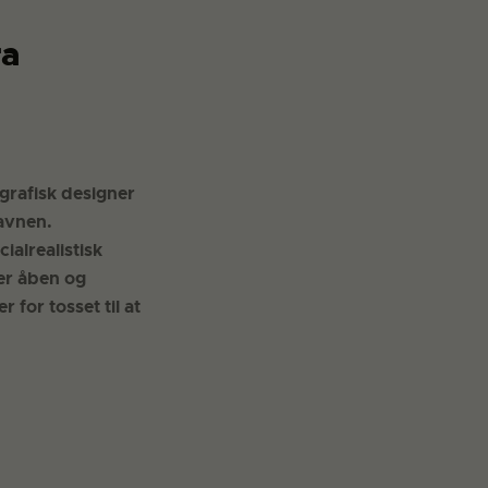
ra
 grafisk designer
avnen.
ialrealistisk
er åben og
for tosset til at