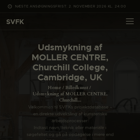
NÆSTE ANSØGNINGSFRIST: 2. NOVEMBER 2026 KL. 24:00
SVFK
SVFK
DET SKER
Udsmykning af
PROJEKTER
MOLLER CENTRE,
CHANNEL
Churchill College,
ANSØG
Cambridge, UK
OM SVFK
Home
Billedkunst
ENGLISH
Udsmykning af MOLLER CENTRE,
Churchill...
Velkommen til SVFKs projektdatabase –
en direkte udveksling af kunsteriske
arbejdsprocesser.
Indtast navn, teknik eller materiale i
søgefeltet og gå på opdagelse i mere end