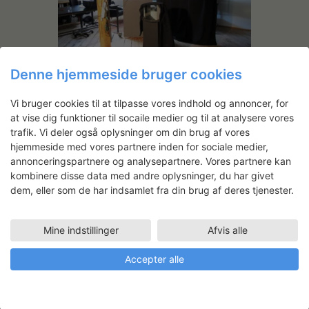
Denne hjemmeside bruger cookies
Untitled Drama
Vi bruger cookies til at tilpasse vores indhold og annoncer, for
at vise dig funktioner til socaile medier og til at analysere vores
trafik. Vi deler også oplysninger om din brug af vores
hjemmeside med vores partnere inden for sociale medier,
Lars Nørgård
annonceringspartnere og analysepartnere. Vores partnere kan
Uddannet fra Designskolen,
kombinere disse data med andre oplysninger, du har givet
København i 1978, og fra
dem, eller som de har indsamlet fra din brug af deres tjenester.
Academy of Art College, San
Francisco i 1981.
Mine indstillinger
Afvis alle
Arbejdsområde
Accepter alle
Malerkunst
Udstilling
MOLLER CENTRE, CHURCHILL