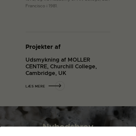
Francisco i 1981.
Projekter af
Udsmykning af MOLLER
CENTRE, Churchill College,
Cambridge, UK
LÆS MERE
Nyhedsbrev