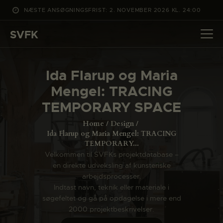
NÆSTE ANSØGNINGSFRIST: 2. NOVEMBER 2026 KL. 24:00
SVFK
SVFK
DET SKER
Ida Flarup og Maria
PROJEKTER
Mengel: TRACING
CHANNEL
TEMPORARY SPACE
ANSØG
Home
Design
OM SVFK
Ida Flarup og Maria Mengel: TRACING
TEMPORARY...
ENGLISH
Velkommen til SVFKs projektdatabase –
en direkte udveksling af kunsteriske
arbejdsprocesser.
Indtast navn, teknik eller materiale i
søgefeltet og gå på opdagelse i mere end
2000 projektbeskrivelser.