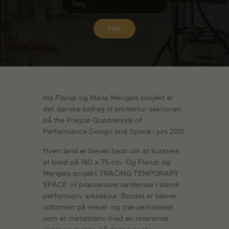
Ida Flarup og Maria Mengels projekt er
det danske bidrag til arkitektur sektionen
på the Prague Quadrennial of
Performance Design and Space i juni 2011.
Hvert land er blevet bedt om at kuratere
et bord på 180 x 75 cm. Og Flarup og
Mengels projekt TRACING TEMPORARY
SPACE vil præsentere tendenser i dansk
performativ arkitektur. Bordet er blevet
udformet på metal- og træværkstedet,
som et metalstativ med en roterende