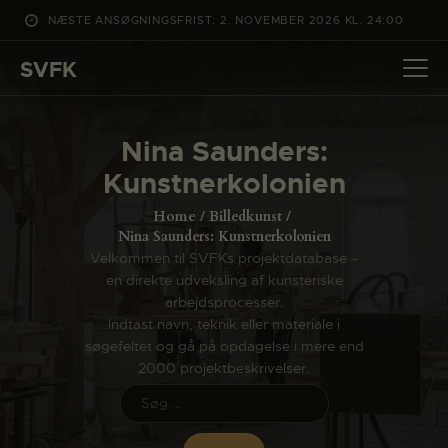
NÆSTE ANSØGNINGSFRIST: 2. NOVEMBER 2026 KL. 24:00
SVFK
SVFK
DET SKER
Nina Saunders:
PROJEKTER
Kunstnerkolonien
CHANNEL
Home
Billedkunst
ANSØG
Nina Saunders: Kunstnerkolonien
Velkommen til SVFKs projektdatabase –
OM SVFK
en direkte udveksling af kunsteriske
ENGLISH
arbejdsprocesser.
Indtast navn, teknik eller materiale i
søgefeltet og gå på opdagelse i mere end
2000 projektbeskrivelser.