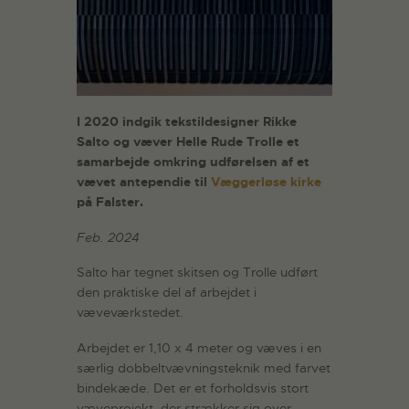
I 2020 indgik tekstildesigner Rikke
Salto og væver Helle Rude Trolle et
samarbejde omkring udførelsen af et
vævet antependie til
Væggerløse kirke
på Falster.
Feb. 2024
Salto har tegnet skitsen og Trolle udført
den praktiske del af arbejdet i
væveværkstedet.
Arbejdet er 1,10 x 4 meter og væves i en
særlig dobbeltvævningsteknik med farvet
bindekæde. Det er et forholdsvis stort
væveprojekt, der strækker sig over