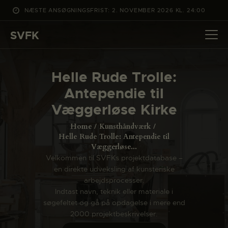
NÆSTE ANSØGNINGSFRIST: 2. NOVEMBER 2026 KL. 24:00
SVFK
SVFK
DET SKER
Helle Rude Trolle:
PROJEKTER
Antependie til
CHANNEL
Væggerløse Kirke
ANSØG
Home
Kunsthåndværk
OM SVFK
Helle Rude Trolle: Antependie til
Væggerløse...
ENGLISH
Velkommen til SVFKs projektdatabase –
en direkte udveksling af kunsteriske
arbejdsprocesser.
Indtast navn, teknik eller materiale i
søgefeltet og gå på opdagelse i mere end
2000 projektbeskrivelser.