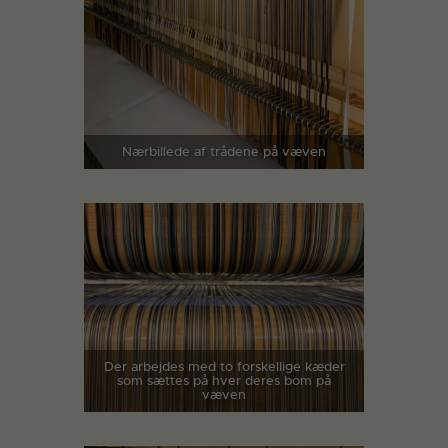
Nærbillede af trådene på væven
Der arbejdes med to forskellige kæder
som sættes på hver deres bom på
væven