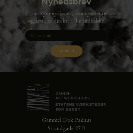
Nyhedsbrev
Få ansøgningsfrister, arrangementer
og artikler direkte i din indbakke.
Gammel Dok Pakhus
Strandgade 27 B