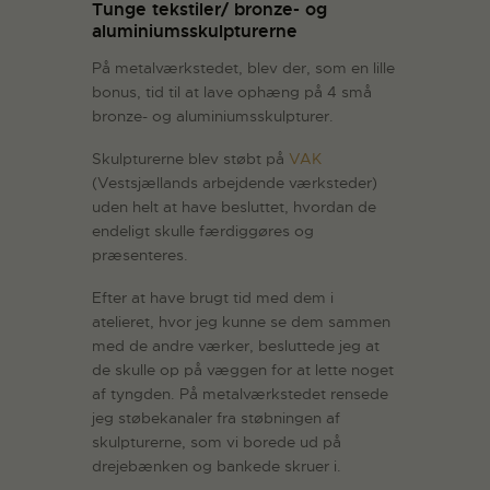
Tunge tekstiler/ bronze- og
aluminiumsskulpturerne
På metalværkstedet, blev der, som en lille
bonus, tid til at lave ophæng på 4 små
bronze- og aluminiumsskulpturer.
Skulpturerne blev støbt på
VAK
(Vestsjællands arbejdende værksteder)
uden helt at have besluttet, hvordan de
endeligt skulle færdiggøres og
præsenteres.
Efter at have brugt tid med dem i
atelieret, hvor jeg kunne se dem sammen
med de andre værker, besluttede jeg at
de skulle op på væggen for at lette noget
af tyngden. På metalværkstedet rensede
jeg støbekanaler fra støbningen af
skulpturerne, som vi borede ud på
drejebænken og bankede skruer i.