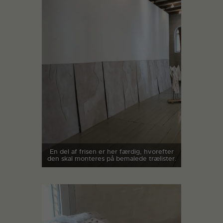
En del af frisen er her færdig, hvorefter
den skal monteres på bemalede trælister.