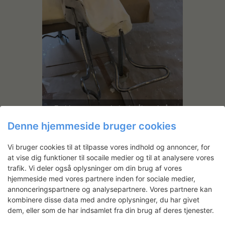
Fødderne som er bøjet i stål med på-
svejsede stifter til montering i gulvet
testes og påsættes i træklodser, som er
Denne hjemmeside bruger cookies
støbt ind i skulpturen.
Vi bruger cookies til at tilpasse vores indhold og annoncer, for
at vise dig funktioner til socaile medier og til at analysere vores
trafik. Vi deler også oplysninger om din brug af vores
hjemmeside med vores partnere inden for sociale medier,
annonceringspartnere og analysepartnere. Vores partnere kan
kombinere disse data med andre oplysninger, du har givet
dem, eller som de har indsamlet fra din brug af deres tjenester.