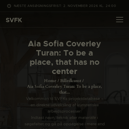
NÆSTE ANSØGNINGSFRIST: 2. NOVEMBER 2026 KL. 24:00
SVFK
SVFK
DET SKER
Aia Sofia Coverley
PROJEKTER
Turan: To be a
CHANNEL
place, that has no
ANSØG
center
OM SVFK
Home
Billedkunst
ENGLISH
Aia Sofia Coverley Turan: To be a place,
that...
Velkommen til SVFKs projektdatabase –
en direkte udveksling af kunsteriske
arbejdsprocesser.
Indtast navn, teknik eller materiale i
søgefeltet og gå på opdagelse i mere end