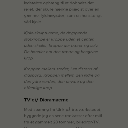
indstøbte ophæng til et dobbeltsidet
relief, der skulle hænge præcist over en
gammel fyldningsdør, som en henslængt
våd kjole.
Kjole-skulpturerne, de dryppende
stofkroppe er kroppe uden et center,
uden skellet, kroppe der bærer sig selv.
De handler om den trætte og hengivne
krop.
Kroppen mellem steder, i en tilstand af
diaspora. Kroppen mellem den indre og
den ydre verden, den private og den
offentlige krop.
TV’et/ Dioramaerne
Med sparring fra Ulrik på træværkstedet,
byggede jeg en serie trækasser efter mål
fra et gammelt 28 tommer, billedrør-TV.