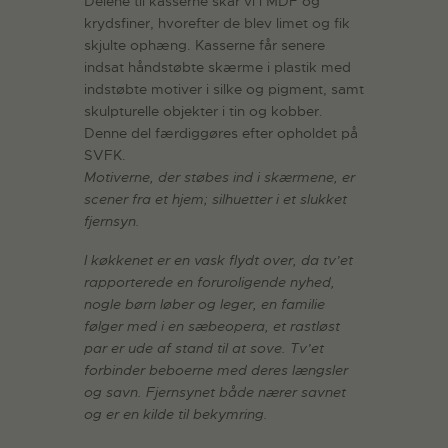
Delene til kasserne skar vi i MDF og
krydsfiner, hvorefter de blev limet og fik
skjulte ophæng. Kasserne får senere
indsat håndstøbte skærme i plastik med
indstøbte motiver i silke og pigment, samt
skulpturelle objekter i tin og kobber.
Denne del færdiggøres efter opholdet på
SVFK.
Motiverne, der støbes ind i skærmene, er
scener fra et hjem; silhuetter i et slukket
fjernsyn.
I køkkenet er en vask flydt over, da tv’et
rapporterede en foruroligende nyhed,
nogle børn løber og leger, en familie
følger med i en sæbeopera, et rastløst
par er ude af stand til at sove. Tv’et
forbinder beboerne med deres længsler
og savn. Fjernsynet både nærer savnet
og er en kilde til bekymring.