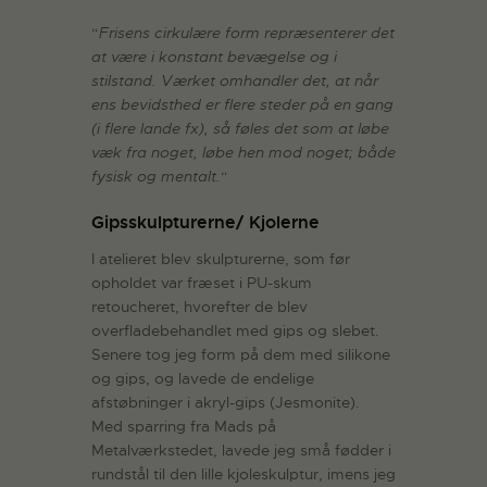
“
Frisens cirkulære form repræsenterer det
at være i konstant bevægelse og i
stilstand. Værket omhandler det, at når
ens bevidsthed er flere steder på en gang
(i flere lande fx), så føles det som at løbe
væk fra noget, løbe hen mod noget; både
fysisk og mentalt.
“
Gipsskulpturerne/ Kjolerne
I atelieret blev skulpturerne, som før
opholdet var fræset i PU-skum
retoucheret, hvorefter de blev
overfladebehandlet med gips og slebet.
Senere tog jeg form på dem med silikone
og gips, og lavede de endelige
afstøbninger i akryl-gips (Jesmonite).
Med sparring fra Mads på
Metalværkstedet, lavede jeg små fødder i
rundstål til den lille kjoleskulptur, imens jeg