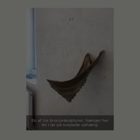
En af tre bronzeskulpturer, hænger her
let i de på-svejsede ophæng.