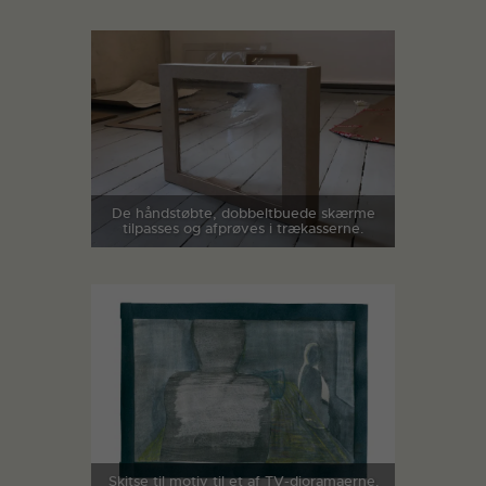
De håndstøbte, dobbeltbuede skærme
tilpasses og afprøves i trækasserne.
Skitse til motiv til et af TV-dioramaerne.