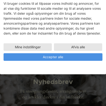
Rejse i mit kammer
Vi bruger cookies til at tilpasse vores indhold og annoncer, for
at vise dig funktioner til socaile medier og til at analysere vores
trafik. Vi deler også oplysninger om din brug af vores
hjemmeside med vores partnere inden for sociale medier,
Gro Christiansen Sarauw
annonceringspartnere og analysepartnere. Vores partnere kan
kombinere disse data med andre oplysninger, du har givet
dem, eller som de har indsamlet fra din brug af deres tjenester.
Faciliteter
TRÆVÆRKSTED
24.08.2010 - 22.10.2010
Mine indstillinger
Afvis alle
Accepter alle
Nyhedsbrev
Få ansøgningsfrister, arrangementer
og artikler direkte i din indbakke.