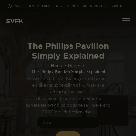
NÆSTE ANSØGNINGSFRIST: 2. NOVEMBER 2026 KL. 24:00
SVFK
SVFK
DET SKER
The Philips Pavilion
PROJEKTER
Simply Explained
CHANNEL
Home
Design
ANSØG
The Philips Pavilion Simply Explained
Velkommen til SVFKs projektdatabase –
OM SVFK
en direkte udveksling af kunsteriske
ENGLISH
arbejdsprocesser.
Indtast navn, teknik eller materiale i
søgefeltet og gå på opdagelse i mere end
2000 projektbeskrivelser.