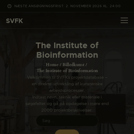
NÆSTE ANSØGNINGSFRIST: 2. NOVEMBER 2026 KL. 24:00
SVFK
SVFK
DET SKER
The Institute of
PROJEKTER
Bioinformation
CHANNEL
Home
Billedkunst
ANSØG
The Institute of Bioinformation
Velkommen til SVFKs projektdatabase –
OM SVFK
en direkte udveksling af kunsteriske
ENGLISH
arbejdsprocesser.
Indtast navn, teknik eller materiale i
søgefeltet og gå på opdagelse i mere end
2000 projektbeskrivelser.