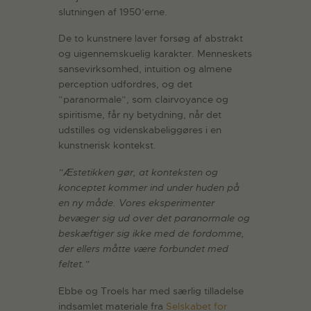
slutningen af 1950’erne.
De to kunstnere laver forsøg af abstrakt
og uigennemskuelig karakter. Menneskets
sansevirksomhed, intuition og almene
perception udfordres, og det
”paranormale”, som clairvoyance og
spiritisme, får ny betydning, når det
udstilles og videnskabeliggøres i en
kunstnerisk kontekst.
”Æstetikken gør, at konteksten og
konceptet kommer ind under huden på
en ny måde. Vores eksperimenter
bevæger sig ud over det paranormale og
beskæftiger sig ikke med de fordomme,
der ellers måtte være forbundet med
feltet.”
Ebbe og Troels har med særlig tilladelse
indsamlet materiale fra
Selskabet for