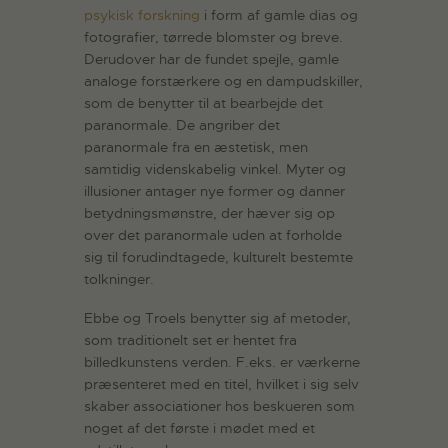
psykisk forskning
i form af gamle dias og
fotografier, tørrede blomster og breve.
Derudover har de fundet spejle, gamle
analoge forstærkere og en dampudskiller,
som de benytter til at bearbejde det
paranormale. De angriber det
paranormale fra en æstetisk, men
samtidig videnskabelig vinkel. Myter og
illusioner antager nye former og danner
betydningsmønstre, der hæver sig op
over det paranormale uden at forholde
sig til forudindtagede, kulturelt bestemte
tolkninger.
Ebbe og Troels benytter sig af metoder,
som traditionelt set er hentet fra
billedkunstens verden. F.eks. er værkerne
præsenteret med en titel, hvilket i sig selv
skaber associationer hos beskueren som
noget af det første i mødet med et