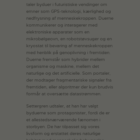
taler byduer i futuristiske vendinger om
emner som GPS-teknologi, kærlighed og
nedfrysning af menneskekroppen. Duerne
kommunikerer og interagerer med
elektroniske apparater som en
mikrobølgeovn, en robotstøvsuger og en
kryostat til bevaring af menneskekroppen
med henblik på genoplivning i fremtiden.
Duerne fremstår som hybrider mellem
organisme og maskine, mellem det
naturlige og det artificielle. Som portaler,
der modtager fragmentariske signaler fra
fremtiden, eller algoritmer der kun brudvis
formår at oversætte datastrømmen.
Settergren udtaler, at han har valgt
byduerne som protagonister, fordi de er
et allestedsnærværende fænomen i
storbyen. De har tilpasset sig vores
livsform og erstattet deres naturlige