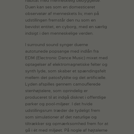
habitat med menneskelig bebyggelse.
Duen kan ses som en domesticeret
observatør af menneskets liv, men på
udstillingen fremstår den nu som en
bevidst entitet, en cyborg, med en særlig
indsigt i den menneskelige verden.
I surround sound synger duerne
autotunede popsange med indlån fra
EDM (Electronic Dance Music) mixet med
optagelser af elektromagnetiske felter og
synth lyde, som skaber et spændingsfelt
mellem det patosfyldte og det artificielle.
Lyden afspilles gennem camouflerede
stenhøjtalere, som oprindelig er
produceret til at indgå diskret i offentlige
parker og pool-miljøer. I det hvide
udstillingsrum træder de tydeligt frem
som simulationer af det naturlige og
tiltrækker sig opmærksomhed frem for at
gå i ét med miljøet. På nogle af højtalerne