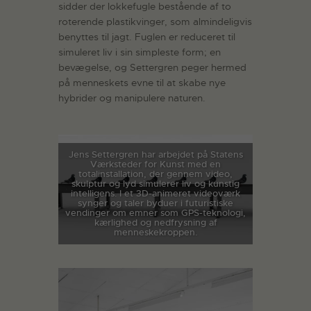
sidder der lokkefugle bestående af to
roterende plastikvinger, som almindeligvis
benyttes til jagt. Fuglen er reduceret til
simuleret liv i sin simpleste form; en
bevægelse, og Settergren peger hermed
på menneskets evne til at skabe nye
hybrider og manipulere naturen.
Jens Settergren har arbejdet på Statens
Værksteder for Kunst med en
totalinstallation, der gennem video,
skulptur og lyd simulerer liv og kunstig
intelligens. I et 3D-animeret videoværk
synger og taler byduer i futuristiske
vendinger om emner som GPS-teknologi,
kærlighed og nedfrysning af
menneskekroppen.