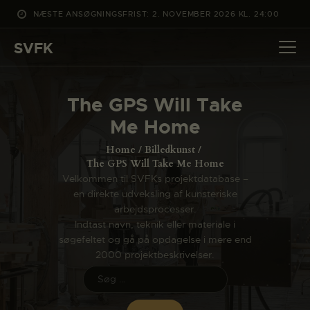
NÆSTE ANSØGNINGSFRIST: 2. NOVEMBER 2026 KL. 24:00
SVFK
SVFK
DET SKER
The GPS Will Take
PROJEKTER
Me Home
CHANNEL
Home
Billedkunst
ANSØG
The GPS Will Take Me Home
Velkommen til SVFKs projektdatabase –
OM SVFK
en direkte udveksling af kunsteriske
ENGLISH
arbejdsprocesser.
Indtast navn, teknik eller materiale i
søgefeltet og gå på opdagelse i mere end
2000 projektbeskrivelser.