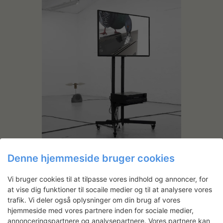
Udstillings-view, Ringsted Gallleriet. Foto:
Morten K Jacobsen.
Denne hjemmeside bruger cookies
Vi bruger cookies til at tilpasse vores indhold og annoncer, for
at vise dig funktioner til socaile medier og til at analysere vores
trafik. Vi deler også oplysninger om din brug af vores
hjemmeside med vores partnere inden for sociale medier,
Andre projekter
annonceringspartnere og analysepartnere. Vores partnere kan