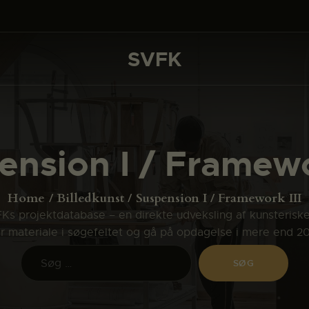
DET SKER
PROJEKTER
SVFK
SVFK
CHANNEL
ANSØG
nsion I / Framewo
OM SVFK
ENGLISH
Home
Billedkunst
Suspension I / Framework III
s projektdatabase – en direkte udveksling af kunsterisk
ler materiale i søgefeltet og gå på opdagelse i mere end 2