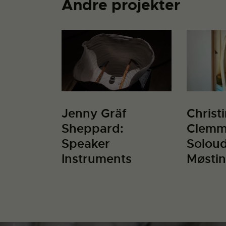
Andre projekter
Jenny Gräf
Christ
Sheppard:
Clemm
Speaker
Soloud
Instruments
Møsti