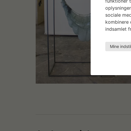
funktioner t
oplysninger
sociale med
kombinere d
indsamlet fr
Mine indsti