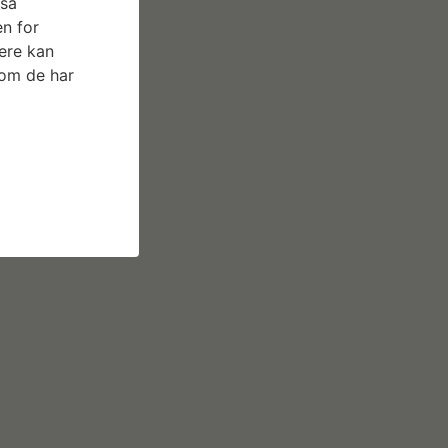
gså
n for
ere kan
som de har