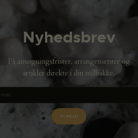
Nyhedsbrev
Få ansøgningsfrister, arrangementer og
artikler direkte i din indbakke.