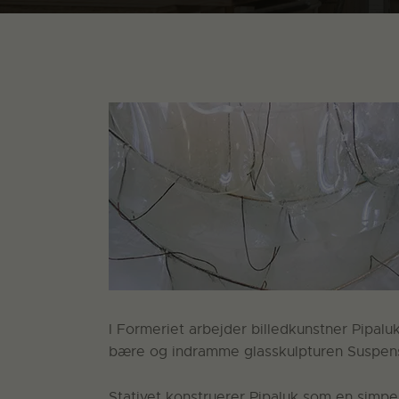
I Formeriet arbejder billedkunstner Pipaluk
bære og indramme glasskulpturen Suspension
Stativet konstruerer Pipaluk som en simpe