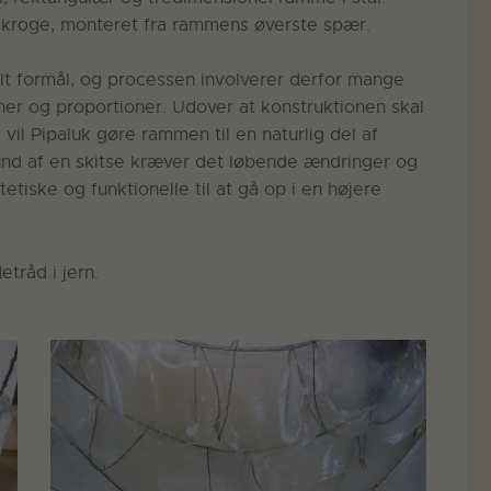
ålkroge, monteret fra rammens øverste spær.
elt formål, og processen involverer derfor mange
ner og proportioner. Udover at konstruktionen skal
vil Pipaluk gøre rammen til en naturlig del af
nd af en skitse kræver det løbende ændringer og
etiske og funktionelle til at gå op i en højere
tråd i jern.