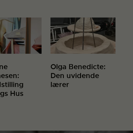
ine
Olga Benedicte:
esen:
Den uvidende
stilling
lærer
ngs Hus