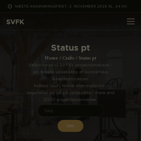
NÆSTE ANSØGNINGSFRIST: 2. NOVEMBER 2026 KL. 24:00
SVFK
SVFK
DET SKER
Status pt
PROJEKTER
Home
Crafts
Status pt
CHANNEL
Velkommen til SVFKs projektdatabase –
en direkte udveksling af kunsteriske
ANSØG
arbejdsprocesser.
OM SVFK
Indtast navn, teknik eller materiale i
søgefeltet og gå på opdagelse i mere end
ENGLISH
2000 projektbeskrivelser.