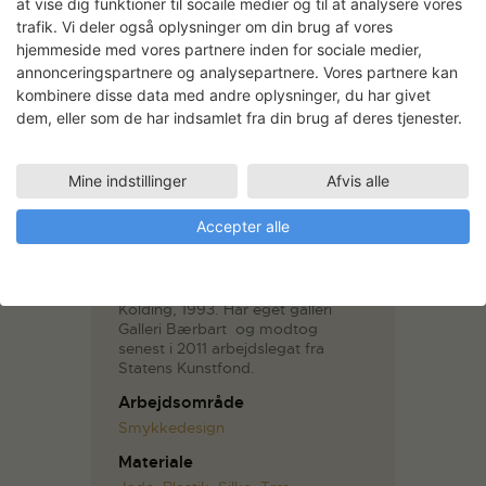
at vise dig funktioner til socaile medier og til at analysere vores
trafik. Vi deler også oplysninger om din brug af vores
hjemmeside med vores partnere inden for sociale medier,
annonceringspartnere og analysepartnere. Vores partnere kan
kombinere disse data med andre oplysninger, du har givet
dem, eller som de har indsamlet fra din brug af deres tjenester.
Mine indstillinger
Afvis alle
Helle Bjerrum
Smykkekunstner Helle Bjerrum er
Accepter alle
uddannet ædelmetalformgiver fra
Institut for Ædelmetal,
Guldsmedehøjskolen, 1995, og
tekstilformgiver fra Designskolen,
Kolding, 1993. Har eget galleri 
Galleri Bærbart  og modtog
senest i 2011 arbejdslegat fra
Statens Kunstfond.
Arbejdsområde
Smykkedesign
Materiale