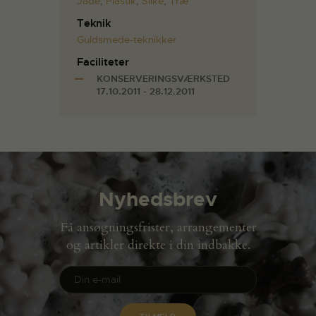
Jade
,
Plastik
,
Silke
,
Træ
Teknik
Guldsmede-teknikker
Faciliteter
KONSERVERINGSVÆRKSTED
17.10.2011 - 28.12.2011
Nyhedsbrev
Få ansøgningsfrister, arrangementer
og artikler direkte i din indbakke.