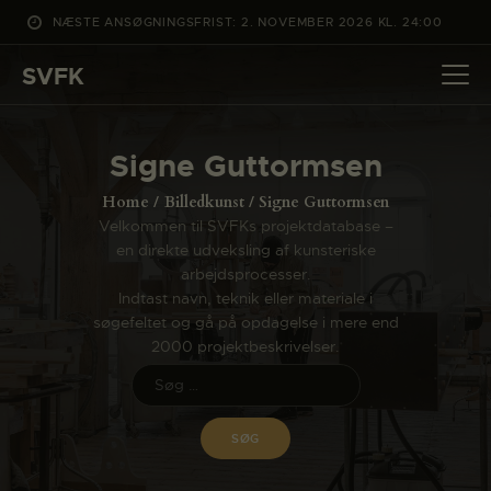
NÆSTE ANSØGNINGSFRIST: 2. NOVEMBER 2026 KL. 24:00
SVFK
SVFK
DET SKER
Signe Guttormsen
PROJEKTER
Home
Billedkunst
Signe Guttormsen
CHANNEL
Velkommen til SVFKs projektdatabase –
en direkte udveksling af kunsteriske
ANSØG
arbejdsprocesser.
OM SVFK
Indtast navn, teknik eller materiale i
søgefeltet og gå på opdagelse i mere end
ENGLISH
2000 projektbeskrivelser.