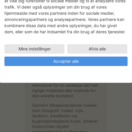
at vise dig funktioner til socaile medier og til at analysere vores
Danske Kunstakademi og
Rijksakademie van Beeldende
trafik. Vi deler også oplysninger om din brug af vores
Kunsten i Amsterdam. Siden var
hjemmeside med vores partnere inden for sociale medier,
hun i en lang årrække bosat i Köln,
annonceringspartnere og analysepartnere. Vores partnere kan
i dag bor og arbejder hun i
kombinere disse data med andre oplysninger, du har givet
København.
dem, eller som de har indsamlet fra din brug af deres tjenester.
Gennemgående for Signe
Guttormsens kunstnerskab er en
omtanke for kontekst. Om det er
Mine indstillinger
Afvis alle
et særligt sted, materiale eller
situation, har Guttormsen blikket
Accepter alle
rettet mod et større hele. Hun går
analytisk til sagen og trækker på
en lang række af kulturelle,
politiske og kunsthistoriske
referencer for at udvælge det helt
rigtige materiale eller metode for
den enkelte kontekst.
Gennem tilbagevendende medier
som fotografi, maleri, tryk,
skulptur, installation og
bygningsintegreret kunst, afslører
Guttormsen skjulte
sammenhænge mellem ting,