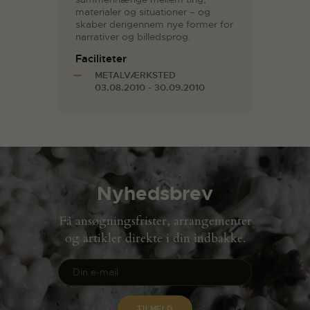
materialer og situationer – og
skaber derigennem nye former for
narrativer og billedsprog.
Faciliteter
METALVÆRKSTED
03.08.2010 - 30.09.2010
Nyhedsbrev
Få ansøgningsfrister, arrangementer
og artikler direkte i din indbakke.