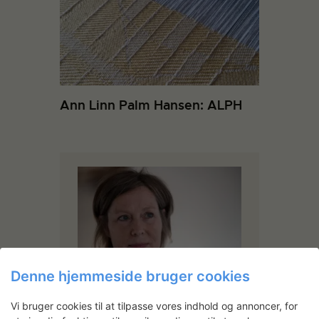
Ann Linn Palm Hansen: ALPH
Denne hjemmeside bruger cookies
Signe Guttormsen
Vi bruger cookies til at tilpasse vores indhold og annoncer, for
Uddannet ved Det Kongelige