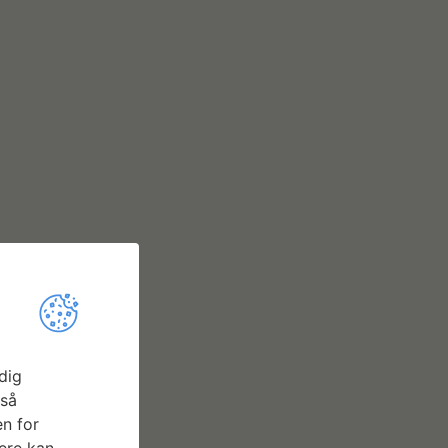
dig
gså
n for
ere kan