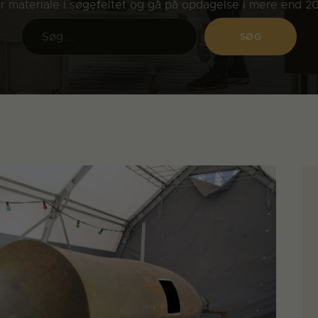
ler materiale i søgefeltet og gå på opdagelse i mere end 2