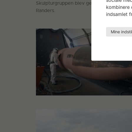
Skulpturgruppen blev genopsat i juni 2017
kombinere d
Randers.
indsamlet fr
Mine indsti