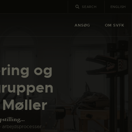
ENGLISH
ANSØG
OM SVFK
ring og
rgruppen
 Møller
tilling...
e arbejdsprocesser.