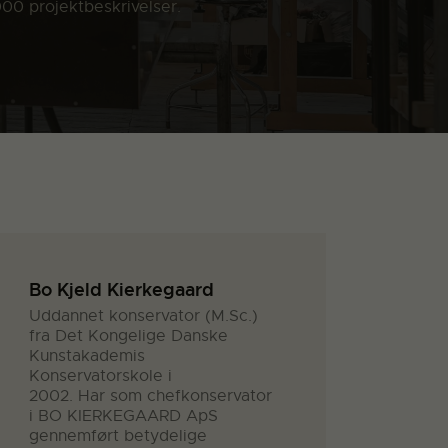
000 projektbeskrivelser.
Bo Kjeld Kierkegaard
Uddannet konservator (M.Sc.)
fra Det Kongelige Danske
Kunstakademis
Konservatorskole i
2002. Har som chefkonservator
i BO KIERKEGAARD ApS
gennemført betydelige