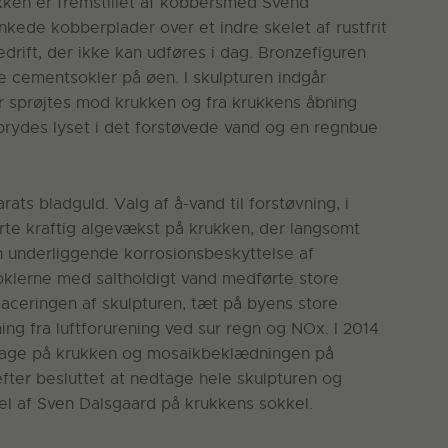
ukken er fremstillet af kobbersmed Svend
kede kobberplader over et indre skelet af rustfrit
rift, der ikke kan udføres i dag. Bronzefiguren
 cementsokler på øen. I skulpturen indgår
gur sprøjtes mod krukken og fra krukkens åbning
n brydes lyset i det forstøvede vand og en regnbue
ats bladguld. Valg af å-vand til forstøvning, i
rte kraftig algevækst på krukken, der langsomt
 underliggende korrosionsbeskyttelse af
klerne med saltholdigt vand medførte store
aceringen af skulpturen, tæt på byens store
ing fra luftforurening ved sur regn og NOx. I 2014
ilbage på krukken og mosaikbeklædningen på
efter besluttet at nedtage hele skulpturen og
el af Sven Dalsgaard på krukkens sokkel.