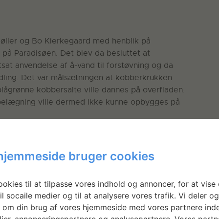
Møller og Bo Kierkegaard med henblik på
n på Paradisøen. Det blev da besluttet at
sat anvendelse af å-vand til forstøvning og da
ling. Det var målsætningen at kobberkrukken
 blågrønne kobbersalte ville dannes på overfladen.
ebelægning ville dermed ikke kunne opbygges på
s på Statens Værksteder og der blev her
ning af korrosionsbeskyttelsen og forgyldningen
hjemmeside bruger cookies
atinering. På grundlag af forsøgene blev
 knust lavasten og efterfølgende kunstigt
okies til at tilpasse vores indhold og annoncer, for at vise 
 blanding af henholdsvis zink- og kobbermættet
il socaile medier og til at analysere vores trafik. Vi deler o
 om din brug af vores hjemmeside med vores partnere inde
ier, annonceringspartnere og analysepartnere. Vores partn