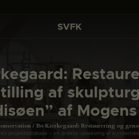
DET SKER
PROJEKTER
SVFK
SVFK
CHANNEL
ANSØG
rkegaard: Restaure
OM SVFK
illing af skulptu
ENGLISH
isøen” af Mogens
onservation
Bo Kierkegaard: Restaurering og genops
s projektdatabase – en direkte udveksling af kunsterisk