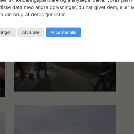
 på sin oprindelige placering i Gudenåen ved
isse data med andre oplysninger, du har givet dem, eller 
a din brug af deres tjenester.
llinger
Afvis alle
Accepter alle