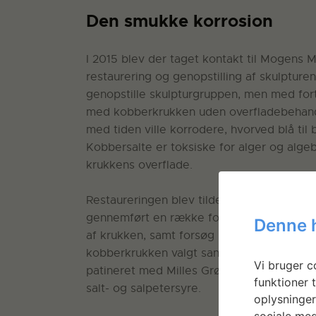
Den smukke korrosion
I 2015 blev der taget kontakt til Mogens 
restaurering og genopstilling af skulpture
genopstille skulpturgruppen, men med fort
med kobberkrukken uden overfladebehand
med tiden ville korrodere, hvorved blå til
Kobbersalte er toksiske for alger og alg
krukkens overflade.
Restaureringen blev tildelt værkstedplad
gennemført en række forsøg med bortrens
Denne 
af krukken, samt forsøg med accelereret p
kobberkrukken valgt sandblæst med findelt
Vi bruger co
patineret med Milles Grønt, hvilket er en
funktioner t
salt- og salpetersyre.
oplysninger
sociale med