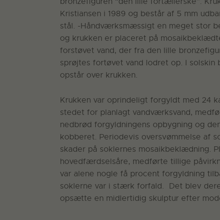
bronzefiguren “den lille fortællerske”. Kr
Kristiansen i 1989 og består af 5 mm udban
stål. -Håndværksmæssigt en meget stor bed
og krukken er placeret på mosaikbeklædte
forstøvet vand, der fra den lille bronzefi
sprøjtes fortøvet vand lodret op. I solski
opstår over krukken.
Krukken var oprindeligt forgyldt med 24 kar
stedet for planlagt vandværksvand, medfø
nedbrød forgyldningens opbygning og den
kobberet. Periodevis oversvømmelse af so
skader på soklernes mosaikbeklædning. Pl
hovedfærdselsåre, medførte tillige påvirkn
var alene nogle få procent forgyldning t
soklerne var i stærk forfald. Det blev der
opsætte en midlertidig skulptur efter mod