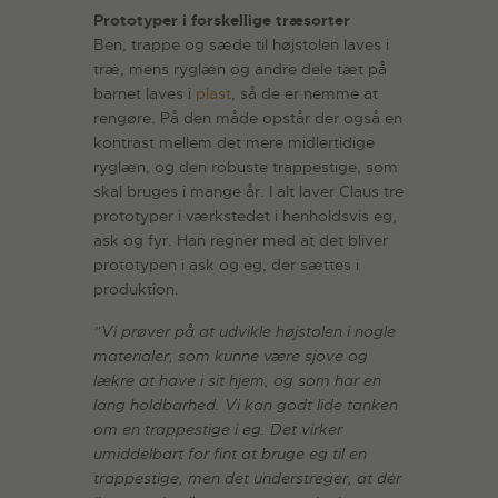
Prototyper i forskellige træsorter
Ben, trappe og sæde til højstolen laves i
træ, mens ryglæn og andre dele tæt på
barnet laves i
plast
, så de er nemme at
rengøre. På den måde opstår der også en
kontrast mellem det mere midlertidige
ryglæn, og den robuste trappestige, som
skal bruges i mange år. I alt laver Claus tre
prototyper i værkstedet i henholdsvis eg,
ask og fyr. Han regner med at det bliver
prototypen i ask og eg, der sættes i
produktion.
”Vi prøver på at udvikle højstolen i nogle
materialer, som kunne være sjove og
lækre at have i sit hjem, og som har en
lang holdbarhed. Vi kan godt lide tanken
om en trappestige i eg. Det virker
umiddelbart for fint at bruge eg til en
trappestige, men det understreger, at der