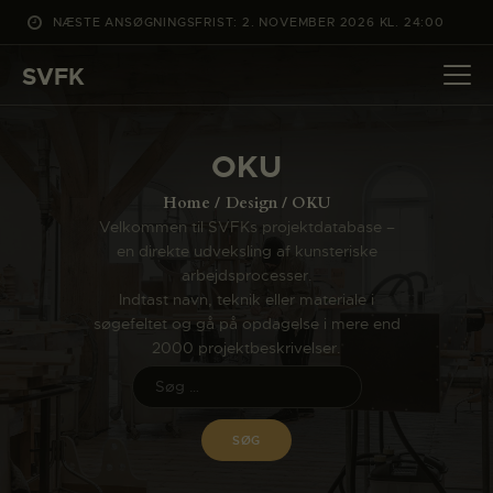
NÆSTE ANSØGNINGSFRIST: 2. NOVEMBER 2026 KL. 24:00
SVFK
SVFK
DET SKER
OKU
PROJEKTER
Home
Design
OKU
CHANNEL
Velkommen til SVFKs projektdatabase –
en direkte udveksling af kunsteriske
ANSØG
arbejdsprocesser.
OM SVFK
Indtast navn, teknik eller materiale i
søgefeltet og gå på opdagelse i mere end
ENGLISH
2000 projektbeskrivelser.