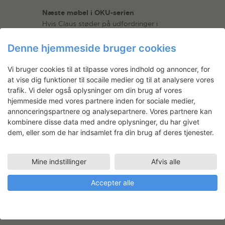
Næste møbel i OKU-serien
Hvis Claus støder på udfordringer i
processen på SVK, taler han sammen
med Kristine og Jesper, men ellers er det
Denne hjemmeside bruger cookies
primært ham som udfører
snedkerarbejdet på træværkstedet.
Vi bruger cookies til at tilpasse vores indhold og annoncer, for
Senere hen laver Jesper evt. beslag til
at vise dig funktioner til socaile medier og til at analysere vores
stolen nede på metalværkstedet.
trafik. Vi deler også oplysninger om din brug af vores
hjemmeside med vores partnere inden for sociale medier,
Det næste projekt i OKU-møbelserien er
annonceringspartnere og analysepartnere. Vores partnere kan
en vugge, der kombineres med reol og
kombinere disse data med andre oplysninger, du har givet
bænk, og designgruppen er allerede langt
dem, eller som de har indsamlet fra din brug af deres tjenester.
i udviklingen.
Mine indstillinger
Afvis alle
Accepter alle