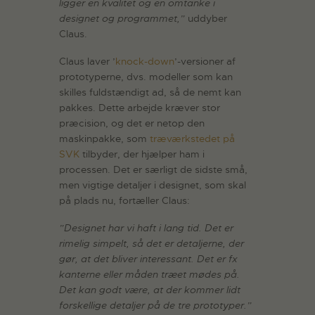
ligger en kvalitet og en omtanke i
designet og programmet,”
uddyber
Claus.
Claus laver ’
knock-down
’-versioner af
prototyperne, dvs. modeller som kan
skilles fuldstændigt ad, så de nemt kan
pakkes. Dette arbejde kræver stor
præcision, og det er netop den
maskinpakke, som
træværkstedet på
SVK
tilbyder, der hjælper ham i
processen. Det er særligt de sidste små,
men vigtige detaljer i designet, som skal
på plads nu, fortæller Claus:
”Designet har vi haft i lang tid. Det er
rimelig simpelt, så det er detaljerne, der
gør, at det bliver interessant. Det er fx
kanterne eller måden træet mødes på.
Det kan godt være, at der kommer lidt
forskellige detaljer på de tre prototyper.”