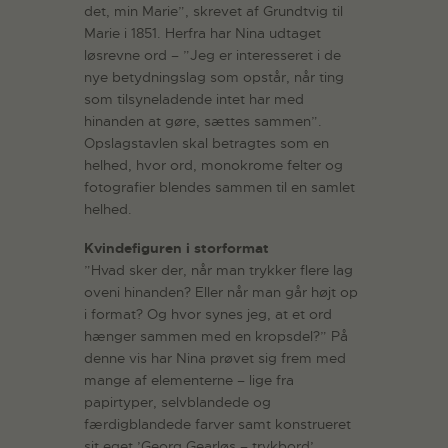
det, min Marie”, skrevet af Grundtvig til
Marie i 1851. Herfra har Nina udtaget
løsrevne ord – ”Jeg er interesseret i de
nye betydningslag som opstår, når ting
som tilsyneladende intet har med
hinanden at gøre, sættes sammen”.
Opslagstavlen skal betragtes som en
helhed, hvor ord, monokrome felter og
fotografier blendes sammen til en samlet
helhed.
Kvindefiguren i storformat
”Hvad sker der, når man trykker flere lag
oveni hinanden? Eller når man går højt op
i format? Og hvor synes jeg, at et ord
hænger sammen med en kropsdel?” På
denne vis har Nina prøvet sig frem med
mange af elementerne – lige fra
papirtyper, selvblandede og
færdigblandede farver samt konstrueret
sit eget ’Georg Gearløs – trykbord’.