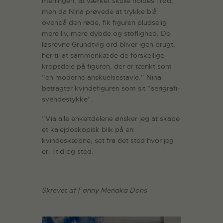
meningen, at værket skulle holdes i rød,
men da Nina prøvede at trykke blå
ovenpå den røde, fik figuren pludselig
mere liv, mere dybde og stoflighed. De
løsrevne Grundtvig ord bliver igen brugt,
her til at sammenkæde de forskellige
kropsdele på figuren, der er tænkt som
”en moderne anskuelsestavle.” Nina
betragter kvindefiguren som sit ”serigrafi-
svendestykke”.
”Via alle enkeltdelene ønsker jeg at skabe
et kalejdoskopisk blik på en
kvindeskæbne, set fra det sted hvor jeg
er. I tid og sted.
Skrevet af Fanny Menaka Dons