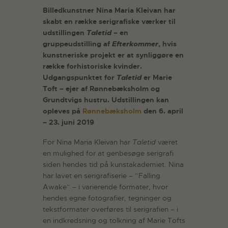
Billedkunstner Nina Maria Kleivan har
skabt en række serigrafiske værker til
udstillingen
Taletid –
en
gruppeudstilling af
Efterkommer
, hvis
kunstneriske projekt er at synliggøre en
række forhistoriske kvinder.
Udgangspunktet for
Taletid
er Marie
Toft – ejer af Rønnebæksholm og
Grundtvigs hustru. Udstillingen kan
opleves på
Rønnebæksholm
den 6. april
– 23. juni 2019
For Nina Maria Kleivan har
Taletid
været
en mulighed for at genbesøge serigrafi
siden hendes tid på kunstakademiet. Nina
har lavet en serigrafiserie – ”Falling
Awake” – i varierende formater, hvor
hendes egne fotografier, tegninger og
tekstformater overføres til serigrafien – i
en indkredsning og tolkning af Marie Tofts