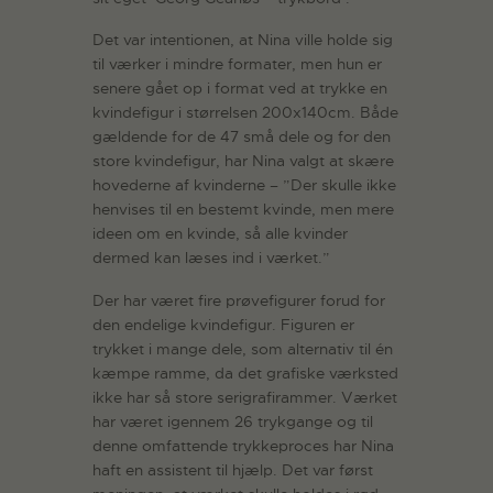
Det var intentionen, at Nina ville holde sig
til værker i mindre formater, men hun er
senere gået op i format ved at trykke en
kvindefigur i størrelsen 200x140cm. Både
gældende for de 47 små dele og for den
store kvindefigur, har Nina valgt at skære
hovederne af kvinderne – ”Der skulle ikke
henvises til en bestemt kvinde, men mere
ideen om en kvinde, så alle kvinder
dermed kan læses ind i værket.”
Der har været fire prøvefigurer forud for
den endelige kvindefigur. Figuren er
trykket i mange dele, som alternativ til én
kæmpe ramme, da det grafiske værksted
ikke har så store serigrafirammer. Værket
har været igennem 26 trykgange og til
denne omfattende trykkeproces har Nina
haft en assistent til hjælp. Det var først