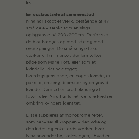
liv.
En opslagstavle af sammenstød
Nina har skabt et værk, bestående af 47
små dele – tænkt som en slags
oplagstavle på 200x200cm. Derfor skal
de blot hænges op med nåle og med
overlapninger. De små serigrafiske
værker er fragmenter, der kan tolkes
både som Marie Toft, eller som et
kvindeliv i det hele taget;
hverdagsgenstande, en nøgen kvinde, et
par sko, en seng, blomster og en gravid
kvinde. Dermed en bred blanding af
fotografier Nina har taget, der alle kredser
omkring kvinders identitet.
Disse suppleres af monokrome felter,
som henviser til kroppen – den ydre og
den indre, og enkeltords-værker, hvor
Nina anvender højskolesangen; ”Hvad er