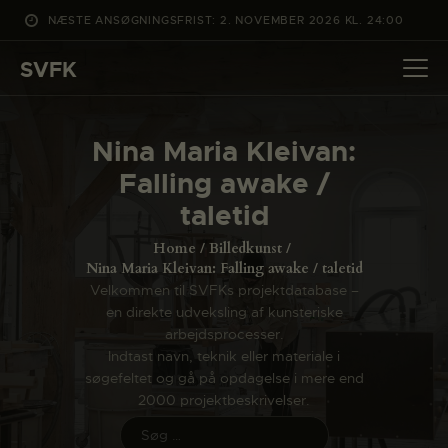
NÆSTE ANSØGNINGSFRIST: 2. NOVEMBER 2026 KL. 24:00
SVFK
SVFK
DET SKER
Nina Maria Kleivan:
PROJEKTER
Falling awake /
CHANNEL
taletid
ANSØG
Home
Billedkunst
OM SVFK
Nina Maria Kleivan: Falling awake / taletid
Velkommen til SVFKs projektdatabase –
ENGLISH
en direkte udveksling af kunsteriske
arbejdsprocesser.
Indtast navn, teknik eller materiale i
søgefeltet og gå på opdagelse i mere end
2000 projektbeskrivelser.