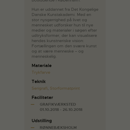
bosiddende i København.
Hun er uddannet fra Det Kongelige
Danske Kunstakademi. Med en
stor nysgerrighed på livet og
mennesket udforsker hun til nye
medier og materialer i søgen efter
udtryksformer, der kan visualisere
hendes kunstneriske vision:
Fortællingen om den svære kunst
og at være menneske – og
menneskelig.
Materiale
Trykfarve
Teknik
Serigrafi
,
Storformatprint
Faciliteter
GRAFIKVÆRKSTED
01.10.2018 - 26.10.2018
Udstilling
RØNNEBÆKSHOLM