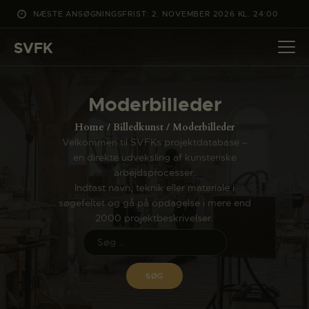
NÆSTE ANSØGNINGSFRIST: 2. NOVEMBER 2026 KL. 24:00
SVFK
SVFK
DET SKER
Moderbilleder
PROJEKTER
Home
Billedkunst
Moderbilleder
CHANNEL
Velkommen til SVFKs projektdatabase –
en direkte udveksling af kunsteriske
ANSØG
arbejdsprocesser.
OM SVFK
Indtast navn, teknik eller materiale i
søgefeltet og gå på opdagelse i mere end
ENGLISH
2000 projektbeskrivelser.