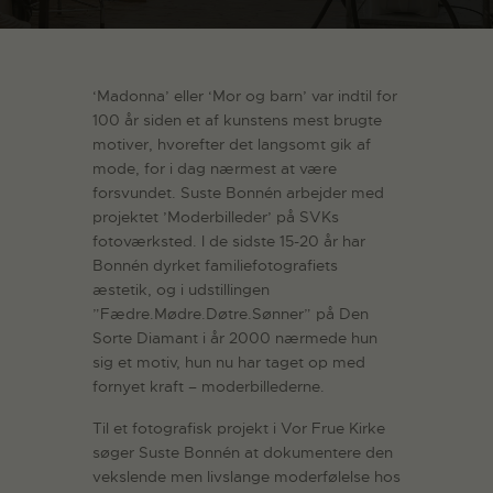
‘Madonna’ eller ‘Mor og barn’ var indtil for
100 år siden et af kunstens mest brugte
motiver, hvorefter det langsomt gik af
mode, for i dag nærmest at være
forsvundet. Suste Bonnén arbejder med
projektet ’Moderbilleder’ på SVKs
fotoværksted. I de sidste 15-20 år har
Bonnén dyrket familiefotografiets
æstetik, og i udstillingen
”Fædre.Mødre.Døtre.Sønner” på Den
Sorte Diamant i år 2000 nærmede hun
sig et motiv, hun nu har taget op med
fornyet kraft – moderbillederne.
Til et fotografisk projekt i Vor Frue Kirke
søger Suste Bonnén at dokumentere den
vekslende men livslange moderfølelse hos