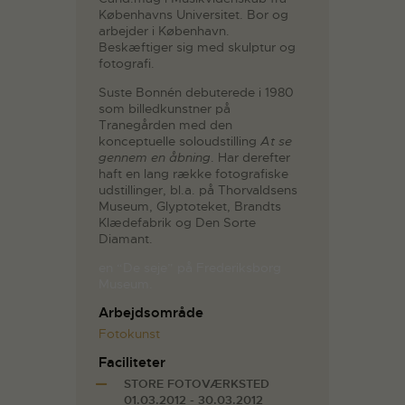
Københavns Universitet. Bor og
arbejder i København.
Beskæftiger sig med skulptur og
fotografi.
Suste Bonnén debuterede i 1980
som billedkunstner på
Tranegården med den
konceptuelle soloudstilling
At se
gennem en åbning
. Har derefter
haft en lang række fotografiske
udstillinger, bl.a. på Thorvaldsens
Museum, Glyptoteket, Brandts
Klædefabrik og Den Sorte
Diamant.
en “De seje” på Frederiksborg
Museum.
Arbejdsområde
Fotokunst
Faciliteter
STORE FOTOVÆRKSTED
01.03.2012 - 30.03.2012