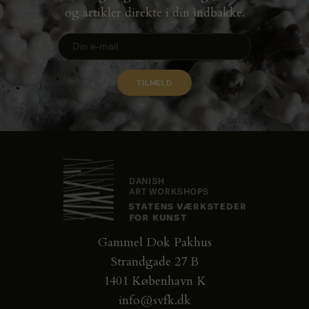
og artikler direkte i din indbakke.
Gammel Dok Pakhus
Strandgade 27 B
1401 København K
info@svfk.dk