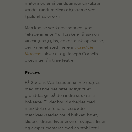
materialer. Små vandpumper cirkulerer
vandet rundt mellem objekterne ved
hjælp af solenergi.
Man kan se værkerne som en type
“eksperimenter” af forskellig årsag og
virkning bag glas, en æstetisk oplevelse,
der ligger et sted mellem
Incredible
Machine
, akvariet og Joseph Cornells
dioramaer / intime teatre.
Proces
På Statens Værksteder har vi arbejdet
med at finde det rette udtryk til et
grunddesign på den indre struktur til
boksene. Til det har vi arbejdet med
metaldele og fundne restplader. I
metalværkstedet har vi bukket, bøjet,
klippet, drejet, lavet gevind, svejset, limet
og eksperimenteret med en stabilitet i