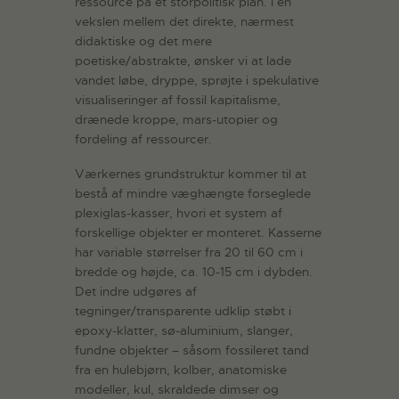
ressource på et storpolitisk plan. I en
vekslen mellem det direkte, nærmest
didaktiske og det mere
poetiske/abstrakte, ønsker vi at lade
vandet løbe, dryppe, sprøjte i spekulative
visualiseringer af fossil kapitalisme,
drænede kroppe, mars-utopier og
fordeling af ressourcer.
Værkernes grundstruktur kommer til at
bestå af mindre væghængte forseglede
plexiglas-kasser, hvori et system af
forskellige objekter er monteret. Kasserne
har variable størrelser fra 20 til 60 cm i
bredde og højde, ca. 10-15 cm i dybden.
Det indre udgøres af
tegninger/transparente udklip støbt i
epoxy-klatter, sø-aluminium, slanger,
fundne objekter – såsom fossileret tand
fra en hulebjørn, kolber, anatomiske
modeller, kul, skraldede dimser og