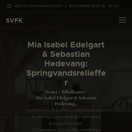
NÆSTE ANSØGNINGSFRIST: 2. NOVEMBER 2026 KL. 24:00
SVFK
SVFK
DET SKER
Mia Isabel Edelgart
PROJEKTER
& Sebastian
CHANNEL
Hedevang:
ANSØG
Springvandsrelieffe
OM SVFK
r
ENGLISH
Home
Billedkunst
Mia Isabel Edelgart & Sebastian
Hedevang...
Velkommen til SVFKs projektdatabase –
en direkte udveksling af kunsteriske
arbejdsprocesser.
Indtast navn, teknik eller materiale i